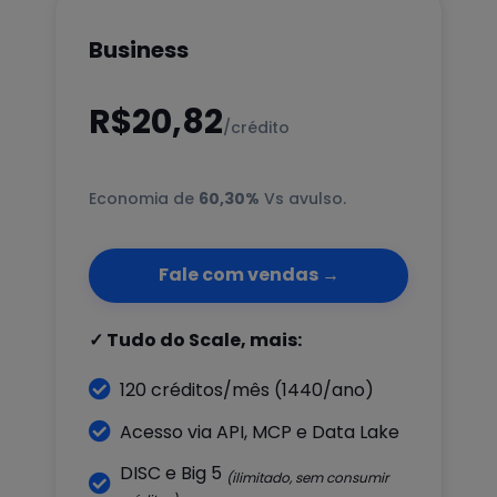
Business
R$20,82
/crédito
Economia de
60,30%
Vs avulso.
Fale com vendas →
✓ Tudo do Scale, mais:

120 créditos/mês (1440/ano)

Acesso via API, MCP e Data Lake
DISC e Big 5
(ilimitado, sem consumir
