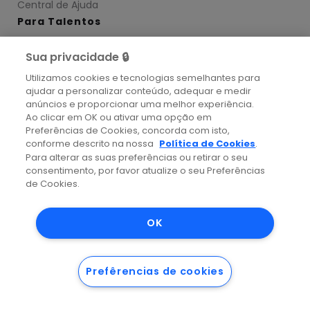
Central de Ajuda
Para Talentos
Meu Perfil
Sua privacidade 🔒
Ver Vagas
Utilizamos cookies e tecnologias semelhantes para
Pedir Correção
ajudar a personalizar conteúdo, adequar e medir
anúncios e proporcionar uma melhor experiência.
Central de Ajuda
Ao clicar em OK ou ativar uma opção em
Preferências de Cookies, concorda com isto,
Minhas Avaliações
conforme descrito na nossa
Política de Cookies
.
Recursos
Para alterar as suas preferências ou retirar o seu
consentimento, por favor atualize o seu Preferências
Blog RH e BPs
de Cookies.
Blog Para Talentos
Ebooks
OK
Comunidade Tech
Status
Prefêrencias de cookies