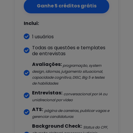
Ganhe 5 créditos grátis
Inclui:

1 usuários
Todas as questões e templates

de entrevistas
Avaliações:
programação, system
design, idiomas, julgamento situacional,

capacidade cognitiva, DISC, Big 5 e testes
de habilidades
Entrevistas:
conversacional por IA ou

unidirecional por vídeo
ATS:
página de carreiras, publicar vagas e

gerenciar candidaturas
Background Check:
Status do CPF,