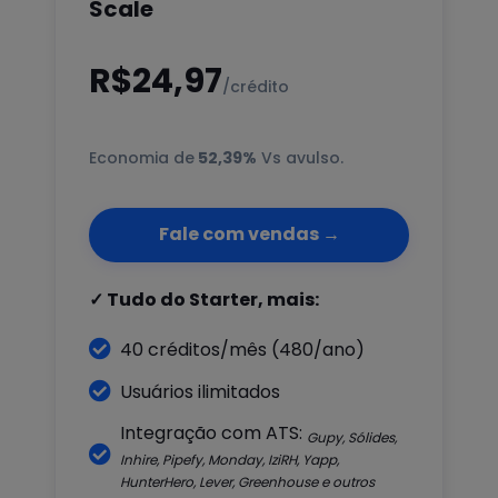
Scale
R$24,97
/crédito
Economia de
52,39%
Vs avulso.
Fale com vendas →
✓ Tudo do Starter, mais:

40 créditos/mês (480/ano)

Usuários ilimitados
Integração com ATS:
Gupy, Sólides,

Inhire, Pipefy, Monday, IziRH, Yapp,
HunterHero, Lever, Greenhouse e outros