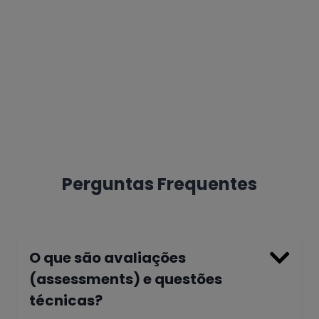
Claude
Grok
Perplexity
DeepSeek
Perguntas Frequentes

O que são avaliações
(assessments) e questões
técnicas?