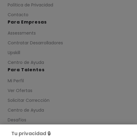
Política de Privacidad
Contacto
Para Empresas
Assessments
Contratar Desarrolladores
Upskill
Centro de Ayuda
Para Talentos
Mi Perfil
Ver Ofertas
Solicitar Corrección
Centro de Ayuda
Desafíos
Enlaces útiles
Tu privacidad 🔒