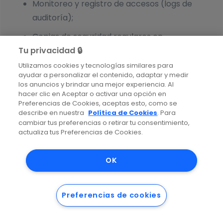
Monitoreo y registro de accesos (logs de
auditoría);
Copias de seguridad regulares en
Tu privacidad 🔒
infraestructura segura;
Utilizamos cookies y tecnologías similares para
Políticas internas de seguridad de la
ayudar a personalizar el contenido, adaptar y medir
información y capacitación del equipo.
los anuncios y brindar una mejor experiencia. Al
hacer clic en Aceptar o activar una opción en
Preferencias de Cookies, aceptas esto, como se
10.2. Aunque Coodesh emplea esfuerzos
describe en nuestra
Política de Cookies
. Para
razonables para proteger sus datos, ningún
cambiar tus preferencias o retirar tu consentimiento,
actualiza tus Preferencias de Cookies.
sistema de seguridad es completamente
inviolable. En caso de un incidente de seguridad
OK
que pueda acarrear riesgo o daño relevante a los
titulares, Coodesh comunicará el hecho a la
Autoridad Nacional de Protección de Datos de
Preferencias de cookies
Brasil (ANPD), a la autoridad supervisora
competente (cuando aplicable en el contexto del