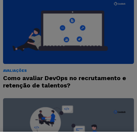
AVALIAÇÕES
Como avaliar DevOps no recrutamento e
retenção de talentos?