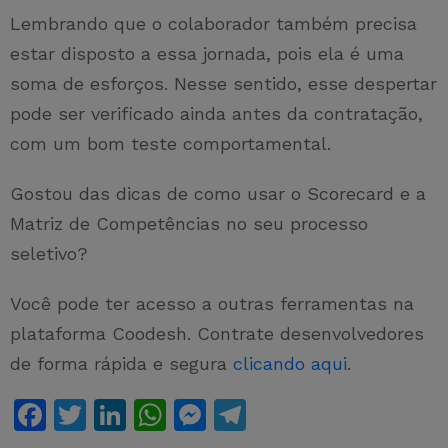
Lembrando que o colaborador também precisa
estar disposto a essa jornada, pois ela é uma
soma de esforços. Nesse sentido, esse despertar
pode ser verificado ainda antes da contratação,
com um bom teste comportamental.
Gostou das dicas de como usar o Scorecard e a
Matriz de Competências no seu processo
seletivo?
Você pode ter acesso a outras ferramentas na
plataforma Coodesh. Contrate desenvolvedores
de forma rápida e segura
clicando aqui
.
F
T
Li
W
M
T
a
w
n
h
e
el