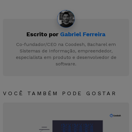
c
itt
k
at
s
e
e
er
e
s
s
gr
b
dI
A
e
a
Escrito por
Gabriel Ferreira
o
n
p
n
m
o
p
g
Co-fundador/CEO na Coodesh, Bacharel em
Sistemas de Informação, empreendedor,
k
er
especialista em produto e desenvolvedor de
software.
VOCÊ TAMBÉM PODE GOSTAR