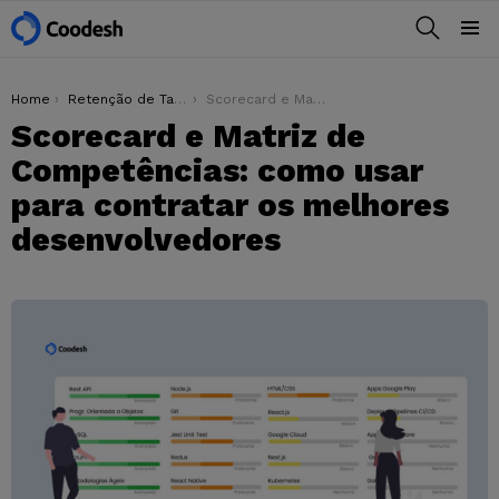
BUSCAR
Menu
You are here:
Home
Retenção de Talentos
Scorecard e Matriz de Competências: como usar para contratar os melhores desenvolvedores
Scorecard e Matriz de
Competências: como usar
para contratar os melhores
desenvolvedores