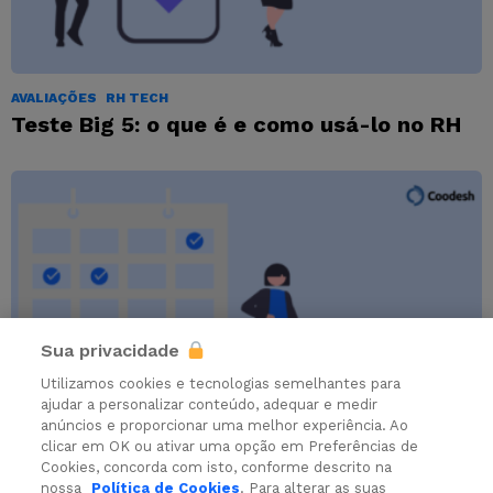
AVALIAÇÕES
RH TECH
Teste Big 5: o que é e como usá-lo no RH
Sua privacidade
Utilizamos cookies e tecnologias semelhantes para
ajudar a personalizar conteúdo, adequar e medir
anúncios e proporcionar uma melhor experiência. Ao
clicar em OK ou ativar uma opção em Preferências de
RECRUTAMENTO
RH TECH
Cookies, concorda com isto, conforme descrito na
Contratar staff para eventos: como
nossa
Política de Cookies
. Para alterar as suas