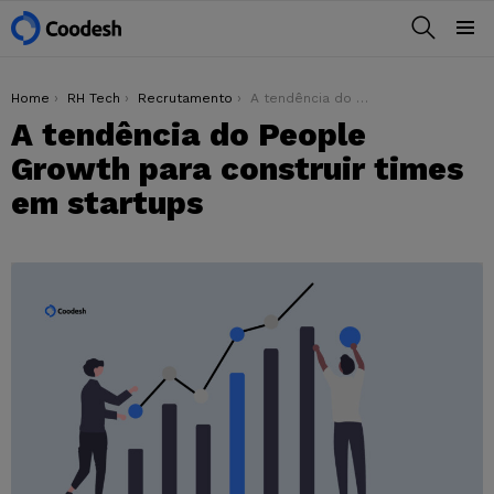
BUSCAR
Menu
You are here:
Home
RH Tech
Recrutamento
A tendência do People Growth para construir times em startups
A tendência do People
Growth para construir times
em startups