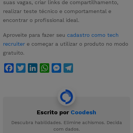
suas vagas, criar links de compartilhamento,
realizar teste técnico e comportamental e
encontrar o profissional ideal.
Aproveite para fazer seu
cadastro como tech
recruiter
e começar a utilizar o produto no modo
gratuito.
F
T
Li
W
M
T
a
w
n
h
e
el
c
itt
k
at
s
e
e
er
e
s
s
gr
b
dI
A
e
a
Escrito por
Coodesh
o
n
p
n
m
o
p
g
Descubra habilidades. Elimine achismos. Decida
com dados.