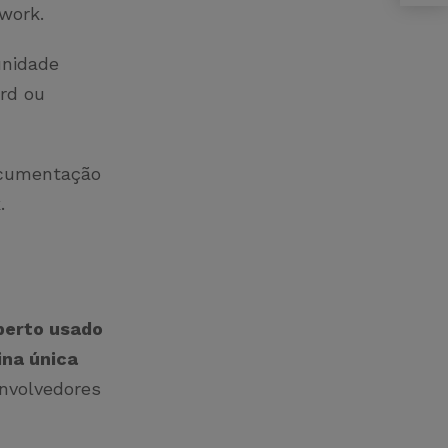
ework.
nidade
ord ou
ocumentação
k.
berto usado
ina única
envolvedores