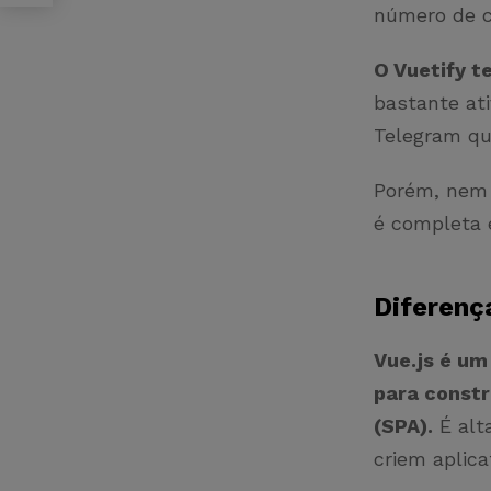
número de c
O Vuetify t
bastante at
Telegram qu
Porém, nem 
é completa 
Diferenç
Vue.js é um
para constru
(SPA).
É alt
criem aplica