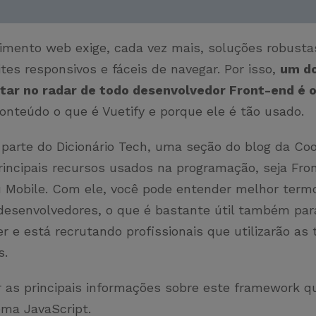
imento web exige, cada vez mais, soluções robusta
ites responsivos e fáceis de navegar. Por isso,
um do
tar no radar de todo desenvolvedor Front-end é o
conteúdo o que é Vuetify e porque ele é tão usado.
 parte do Dicionário Tech, uma seção do blog da C
rincipais recursos usados na programação, seja Fro
 Mobile. Com ele, você pode entender melhor term
desenvolvedores, o que é bastante útil também pa
er e está recrutando profissionais que utilizarão as
s.
ir as principais informações sobre este framework q
ema JavaScript.