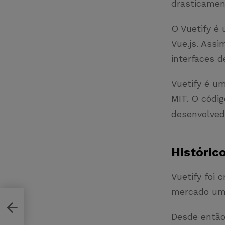
drasticamen
O Vuetify é
Vue.js. Assi
interfaces d
Vuetify é um
MIT. O códig
desenvolved
Históric
Vuetify foi 
mercado um 
Desde então