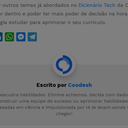
ir outros temas já abordados no
Dicionário Tech
da C
or dentro e poder ter mais poder de decisão na hora 
gia estudar para aprimorar o seu currículo.
Li
W
M
T
n
h
e
el
t
k
at
s
e
e
s
s
gr
dI
A
e
a
n
p
n
m
Escrito por
Coodesh
p
g
escubra habilidades. Elimine achismos. Decida com dado
er
construir uma equipe de sucesso ou aprimorar habilidades
seadas em ciência e impulsionada por IA te levam aonde 
chegar!