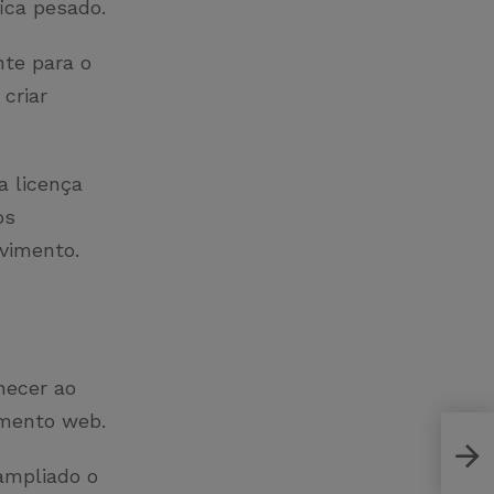
fica pesado.
nte para o
criar
a licença
os
vimento.
necer ao
imento web.
Rota
prát
ampliado o