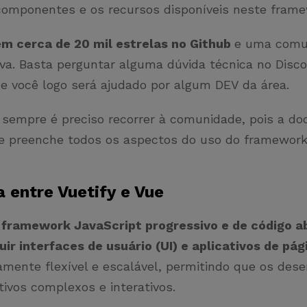
omponentes e os recursos disponíveis neste fram
em cerca de 20 mil estrelas no Github
e uma comu
iva. Basta perguntar alguma dúvida técnica no Disc
e você logo será ajudado por algum DEV da área.
sempre é preciso recorrer à comunidade, pois a d
e preenche todos os aspectos do uso do framewor
a entre Vuetify e Vue
 framework JavaScript progressivo e de código a
ir interfaces de usuário (UI) e aplicativos de pág
amente flexível e escalável, permitindo que os des
tivos complexos e interativos.