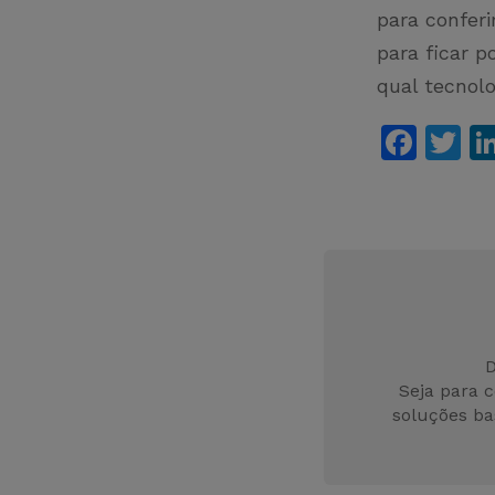
para confer
para ficar p
qual tecnolo
F
T
a
w
c
it
e
er
b
o
o
D
k
Seja para 
soluções ba