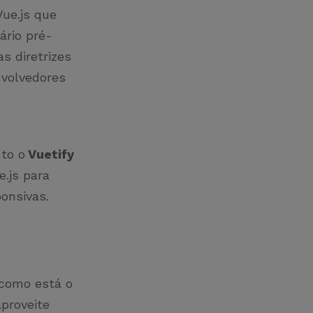
Vue.js que
ário pré-
s diretrizes
nvolvedores
s
nto o
Vuetify
.js para
ponsivas.
 como está o
aproveite