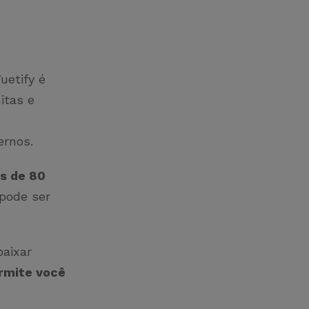
uetify é
itas e
ernos.
s de 80
 pode ser
baixar
ermite você