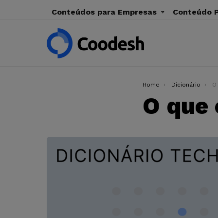
Conteúdos para Empresas
Conteúdo P
You are here:
Home
Dicionário
O
O que 