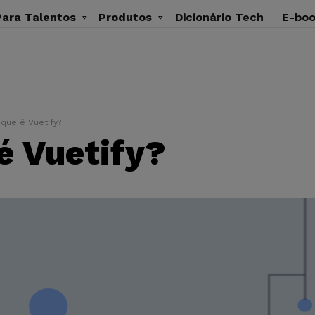
ara Talentos
Produtos
Dicionário Tech
E-bo
 que é Vuetify?
é Vuetify?