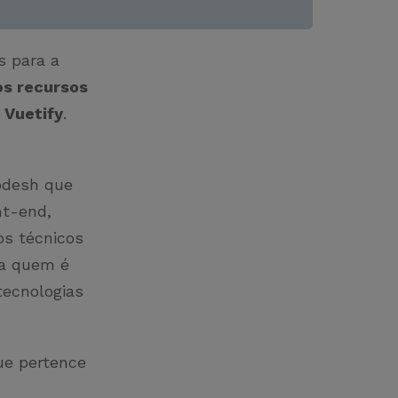
s para a
s recursos
 Vuetify
.
oodesh que
nt-end,
os técnicos
ra quem é
 tecnologias
ue pertence