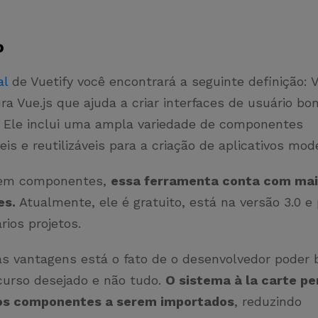
o
al
de Vuetify você encontrará a seguinte definição: V
a Vue.js que ajuda a criar interfaces de usuário bon
. Ele inclui uma ampla variedade de componentes
is ​​e reutilizáveis ​​para a criação de aplicativos mod
r em componentes,
essa ferramenta conta com mai
es.
Atualmente, ele é gratuito, está na versão 3.0 e
rios projetos.
as vantagens está o fato de o desenvolvedor poder 
curso desejado e não tudo.
O sistema à la carte p
 os componentes a serem importados
, reduzindo