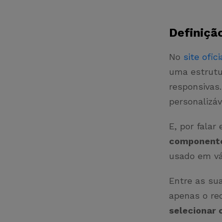
Definiçã
No
site ofici
uma estrutur
responsivas
personalizáve
E, por fala
component
usado em vá
Entre as su
apenas o re
selecionar