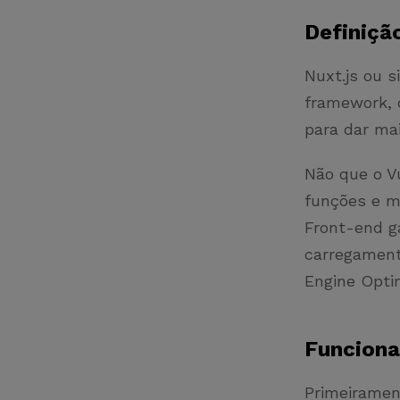
Definiçã
Nuxt.js ou 
framework, 
para dar mai
Não que o V
funções e m
Front-end g
carregament
Engine Opti
Funcion
Primeirament