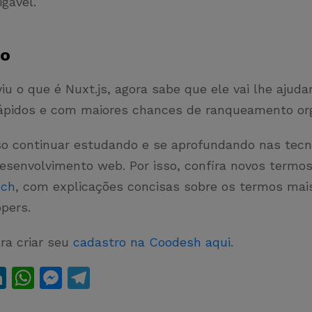
gável.
ão
u o que é Nuxt.js, agora sabe que ele vai lhe ajudar
rápidos e com maiores chances de ranqueamento or
so continuar estudando e se aprofundando nas tecn
esenvolvimento web. Por isso, confira novos termo
ech
, com explicações concisas sobre os termos mai
opers.
ra criar seu
cadastro na Coodesh aqui.
Li
W
M
T
n
h
e
el