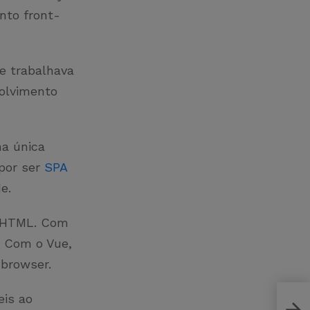
nto front-
e trabalhava
olvimento
na única
 por ser
SPA
de.
o HTML. Com
. Com o Vue,
 browser.
eis ao
Melh