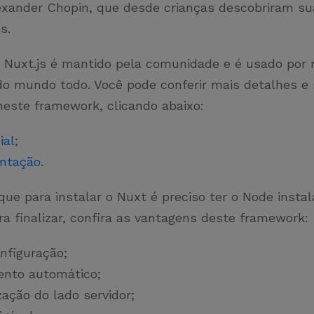
exander Chopin, que desde crianças descobriram su
os.
 Nuxt.js é mantido pela comunidade e é usado por 
do mundo todo. Você pode conferir mais detalhes e 
neste framework, clicando abaixo:
ial
;
ntação
.
ue para instalar o Nuxt é preciso ter o Node insta
ra finalizar, confira as vantagens deste framework:
nfiguração;
nto automático;
ação do lado servidor;