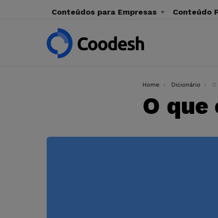
Conteúdos para Empresas
Conteúdo P
You are here:
Home
Dicionário
O 
O que 