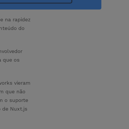
 e na rapidez
onteúdo do
nvolvedor
a que os
works vieram
om que não
m o suporte
 de Nuxt.js