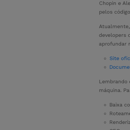
Chopin e Al
pelos códig
Atualmente,
developers 
aprofundar 
Site ofic
Docume
Lembrando q
máquina. Pa
Baixa co
Roteame
Renderiz