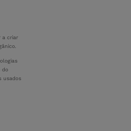
 a criar
gânico.
ologias
s do
s usados