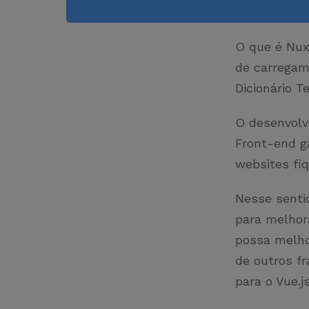
O que é Nuxt
de carregam
Dicionário 
O desenvolv
Front-end g
websites fi
Nesse senti
para melhor
possa melho
de outros f
para o Vue.j