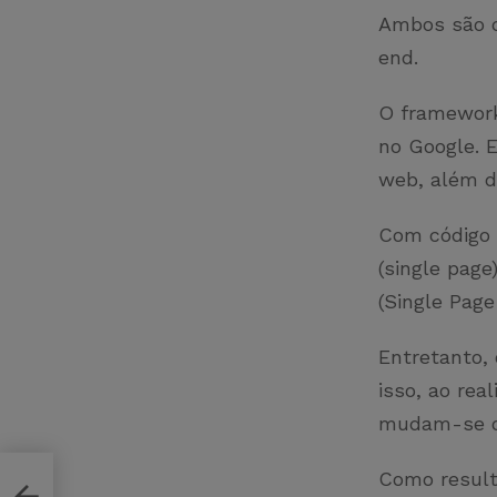
Ambos são d
end.
O framework
no Google. 
web, além d
Com código a
(single page
(Single Page
Entretanto,
isso, ao re
mudam-se os
Como result