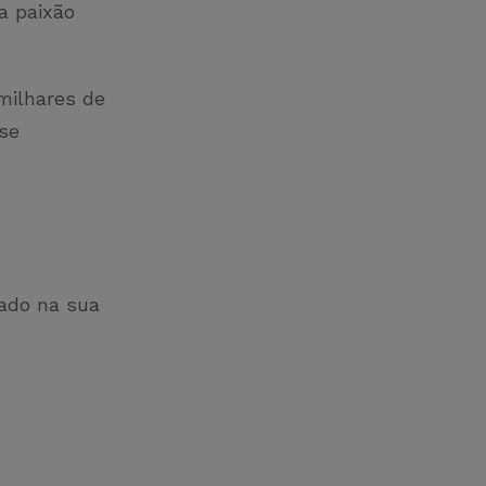
a paixão
milhares de
se
lado na sua