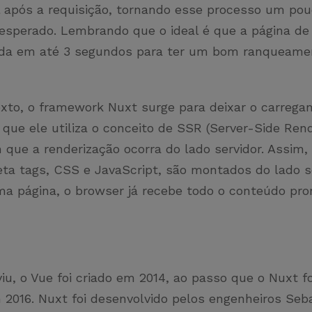
al após a requisição, tornando esse processo um po
 esperado. Lembrando que o ideal é que a página de
ada em até 3 segundos para ter um bom ranqueame
xto, o framework Nuxt surge para deixar o carreg
o que ele utiliza o conceito de SSR (Server-Side Rend
 que a renderização ocorra do lado servidor. Assim
ta tags, CSS e JavaScript, são montados do lado se
uma página, o browser já recebe todo o conteúdo pro
u, o Vue foi criado em 2014, ao passo que o Nuxt f
2016. Nuxt foi desenvolvido pelos engenheiros Seb