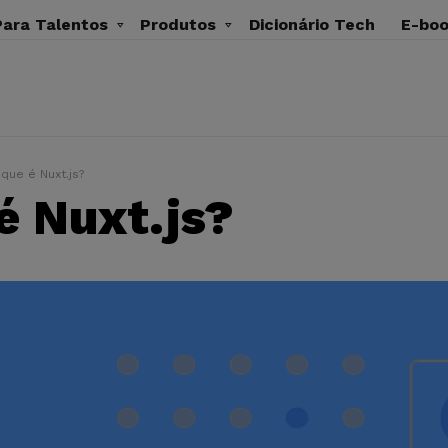
ara Talentos
Produtos
Dicionário Tech
E-bo
que é Nuxt.js?
é Nuxt.js?