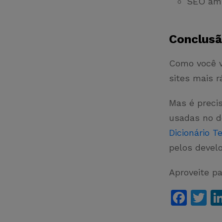
SEO ami
Conclus
Como você vi
sites mais 
Mas é preci
usadas no d
Dicionário T
pelos devel
Aproveite pa
F
T
a
w