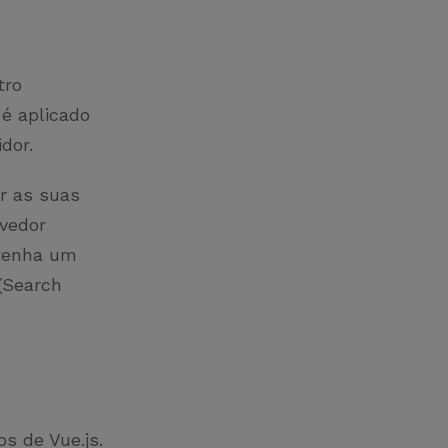
tro
 é aplicado
idor.
r as suas
vedor
 tenha um
(Search
s de Vue.js.