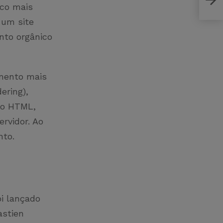
enga
uco mais
 um site
nto orgânico
amento mais
ering),
, o HTML,
rvidor. Ao
nto.
oi lançado
astien