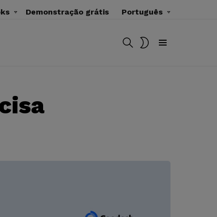
oks
Demonstração grátis
Português
BUSCAR
MUDAR
SKIN
Menu
cisa