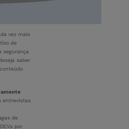
da vez mais
tivo de
a segurança
deseja saber
e conteúdo
tamente
 entrevistas
agas de
 DEVs por