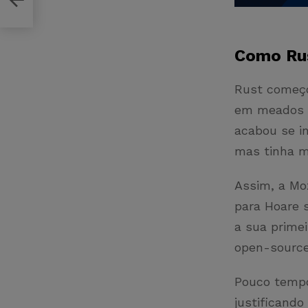
Como Rus
Rust começo
em meados d
acabou se i
mas tinha m
Assim, a Moz
para Hoare 
a sua prime
open-sourc
Pouco tempo 
justificand