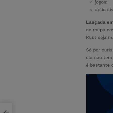
jogos;
aplicati
Lançada e
de roupa no
Rust seja m
Só por curi
ela não tem 
é bastante 
é,