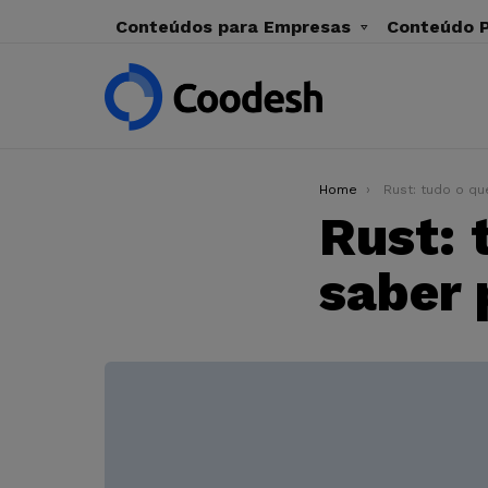
Conteúdos para Empresas
Conteúdo P
You are here:
Home
Rust: tudo o que você 
Rust: 
saber 