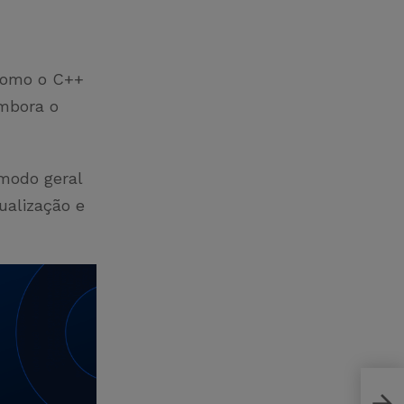
como o C++
embora o
modo geral
ualização e
O qu