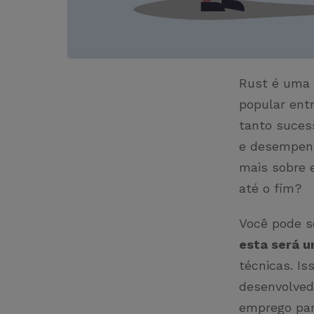
Rust é uma 
popular ent
tanto suces
e desempenh
mais sobre e
até o fim?
Você pode s
esta será u
técnicas. I
desenvolved
emprego par