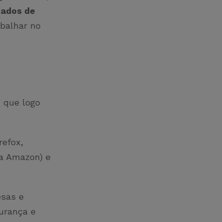
ados de
balhar no
, que logo
refox,
la Amazon) e
esas e
urança e