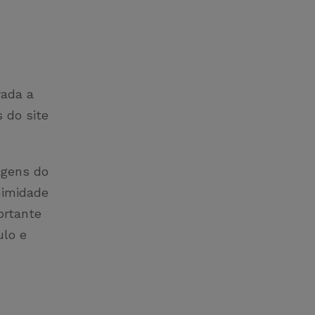
rada a
 do site
agens do
nimidade
ortante
ulo e