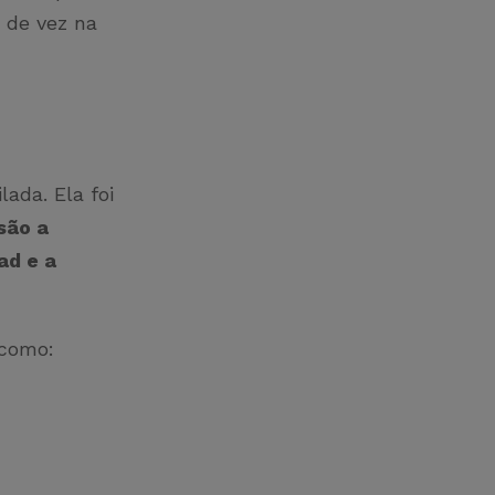
 de vez na
ada. Ela foi
 são a
ad e a
, como: