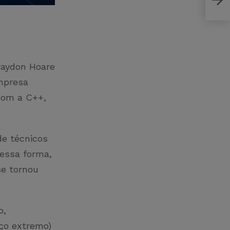
raydon Hoare
empresa
com a C++,
de técnicos
Dessa forma,
se tornou
o,
ço extremo)