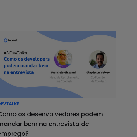
volvedores tinham dificuldades para sincronizar
is em uma comunidade bastante forte.
nb, SeatGeek, HelloSign, Walmart,
entre outros.
criado com a função de resolver a
s”, comenta.
ncou alguns motivos. Veja a seguir.
DEVTALKS
Como os desenvolvedores podem
mandar bem na entrevista de
emprego?