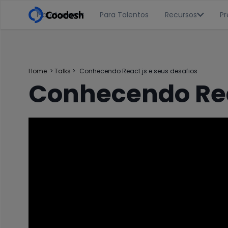
Plataforma
Para Talentos
Recursos
Pr


Home
>
Talks
>
Conhecendo React.js e seus desafios
Conhecendo Reac