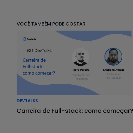
A partir daí, com o passar do tempo, conheceu e a
O que é React.js?
VOCÊ TAMBÉM PODE GOSTAR
O React é uma biblioteca JavaScript criada pela
as diferentes atualizações que ocorriam simultan
Hoje o recurso é mantido pelo Facebook, Instagr
Dionatan lembra que
o React.js é usado por gr
Ele ressalta que a ferramenta não é um framework
complexidade de atualizar a tela do usuário
.
Mas, afinal,
por que o React.js se tornou tão p
DEVTALKS
Carreira de Full-stack: como começar
core reativo para atualizar componentes de 
reutilização de componentes;
utilização por grandes players de mercado,