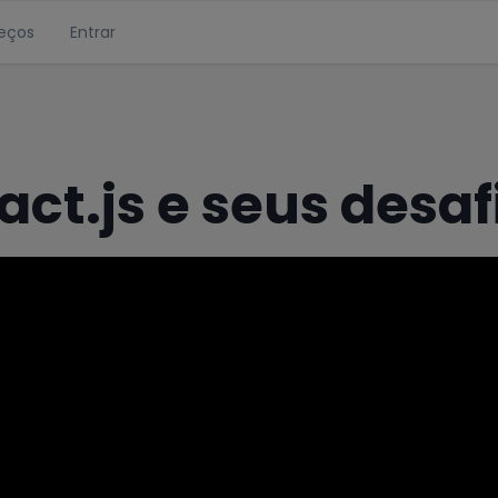
eços
Entrar
t.js e seus desaf