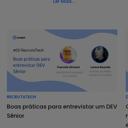
Ler Mais...
plicou React.js em seus projetos.
 equipe do Facebook e lançada em maio de 2013. Os desen
eamente na tela do usuário.
am, outras empresas e muitos desenvolvedores individua
andes companhias, como Netflix, Imgur, Feedly, Airb
, mas sim uma biblioteca JavaScript. “Por isso,
ele foi 
 É diferente de um framework, como o Angular.js e o Vue.j
opular entre as pessoas desenvolvedoras?
Dionatan ele
RECRUTATECH
?
Boas práticas para entrevistar um DEV
tela de forma mais simplificada;
Sênior
 como o Facebook.