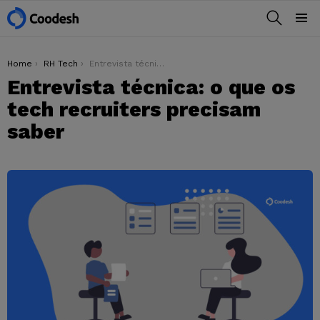
BUSCAR
Menu
You are here:
Home
RH Tech
Entrevista técnica: o que os tech recruiters precisam saber
Entrevista técnica: o que os
tech recruiters precisam
saber