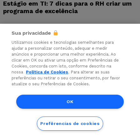
Estágio em TI: 7 dicas para o RH criar um
programa de excelência
Sua privacidade
Utilizamos cookies e tecnologias semelhantes para
ajudar a personalizar conteúdo, adequar e medir
anúncios e proporcionar uma melhor experiência. Ao
clicar em OK ou ativar uma opção em Preferências de
Cookies, concorda com isto, conforme descrito na
nossa
Política de Cookies
. Para alterar as suas
preferências ou retirar o seu consentimento, por favor
atualize o seu Preferências de Cookies.
OK
RECRUTAMENTO
Como adotar boas práticas de ESG para
atrair e reter talentos tech?
Prefêrencias de cookies