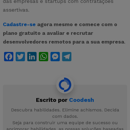
das empresas e startups com contratações
assertivas.
Cadastre-se
agora mesmo e comece com o
plano gratuito a avaliar e recrutar
desenvolvedores remotos para a sua empresa
.
F
T
Li
W
M
T
a
w
n
h
e
el
c
itt
k
at
s
e
e
er
e
s
s
gr
b
dI
A
e
a
Escrito por
Coodesh
o
n
p
n
m
o
p
g
Descubra habilidades. Elimine achismos. Decida
com dados.
k
er
Seja para construir uma equipe de sucesso ou
aprimorar habilidades, as nossas soluções baseadas