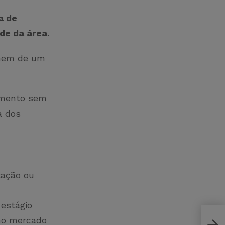
a de
de da área
.
 nem de um
imento sem
a dos
tação ou
estágio
 no mercado
Como