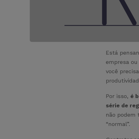
Está pensan
empresa ou s
você precis
produtividad
Por isso,
é 
série de re
não podem t
“normal”.