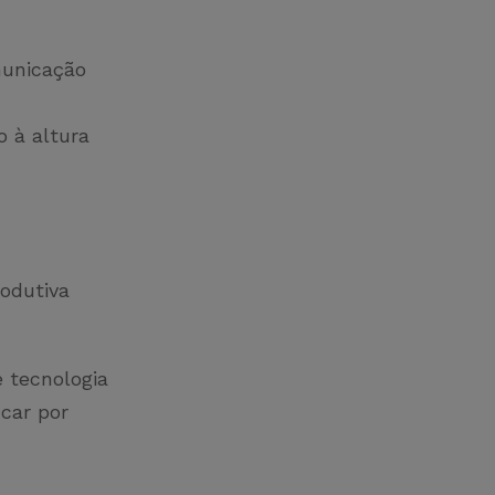
unicação
o à altura
rodutiva
 tecnologia
icar por