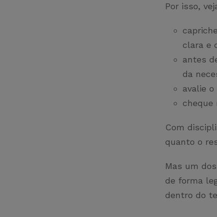
Por isso, ve
caprich
clara e 
antes d
da nece
avalie o
cheque r
Com discipli
quanto o re
Mas um dos 
de forma leg
dentro do t