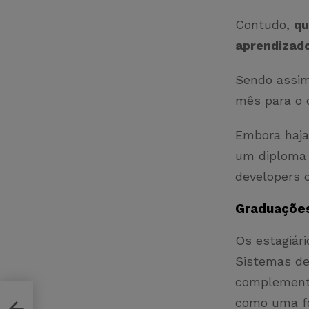
Contudo,
qu
aprendizado
Sendo assim
mês para o 
Embora haja
um diploma u
developers 
Graduaçõe
Os estagiár
Sistemas de 
complementa
como uma fo
o