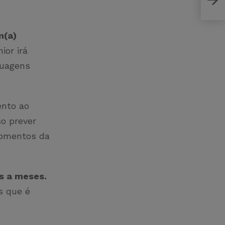
des
m(a)
ior irá
nguagens
ento ao
so prever
momentos da
s a meses.
s que é