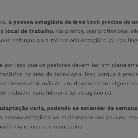
do,
a pessoa estagiária da área tech precisa de u
o local de trabalho.
Na prática, o(a) profissional sên
eus esforços para treinar o(a) estagiário (a) nas li
e por isso que os gestores devem ter um planejam
tagiários na área de tecnologia. Isso porque é preci
sa deverá abrir mão de um developer em alguns 
e trabalho para liderar o (a) estagiário (a).
adaptação varia, podendo se estender de semana
 a pessoa estagiária vai melhorando aos poucos, ma
paciência e foco nos resultados.