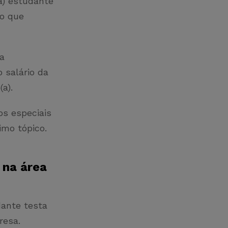
(a) estudante
 o que
 a
 salário da
a).
os especiais
imo tópico.
 na área
dante testa
resa.