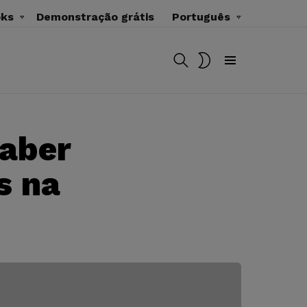
oks
Demonstração grátis
Português
BUSCAR
MUDAR
SKIN
Menu
saber
s na