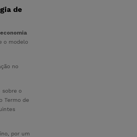
gia de
r economia
e o modelo
ação no
e sobre o
lo Termo de
uintes
sino, por um