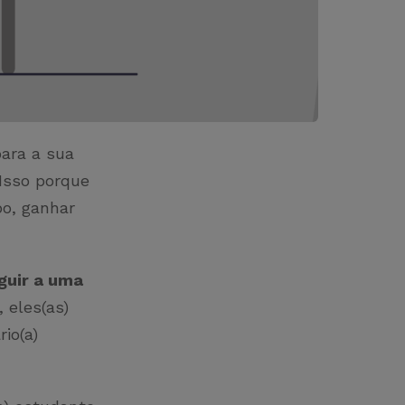
para a sua
 Isso porque
o, ganhar
guir a uma
 eles(as)
io(a)