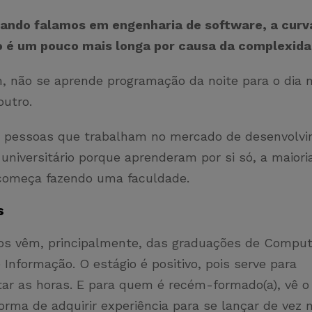
ando falamos em engenharia de software, a curv
 é um pouco mais longa por causa da complexida
, não se aprende programação da noite para o dia
outro.
 pessoas que trabalham no mercado de desenvolv
niversitário porque aprenderam por si só, a maiori
começa fazendo uma faculdade.
s
ios vêm, principalmente, das graduações de Compu
Informação. O estágio é positivo, pois serve para
r as horas. E para quem é recém-formado(a), vê o 
rma de adquirir experiência para se lançar de vez