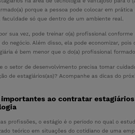
tagiários na área de tecnologia é vantajoso para o 
rmado(a) porque a pessoa pode colocar em prática
 faculdade só que dentro de um ambiente real.
or sua vez, pode treinar o(a) profissional conforme
do negócio. Além disso, ela pode economizar, pois o
iária é bem menor que o do(a) profissional formado(
e o setor de desenvolvimento precisa tomar cuidad
ção de estagiários(as)? Acompanhe as dicas do próx
 importantes ao contratar estagiários
logia
as profissões, o estágio é o período no qual o estu
zado teórico em situações do cotidiano de uma emp