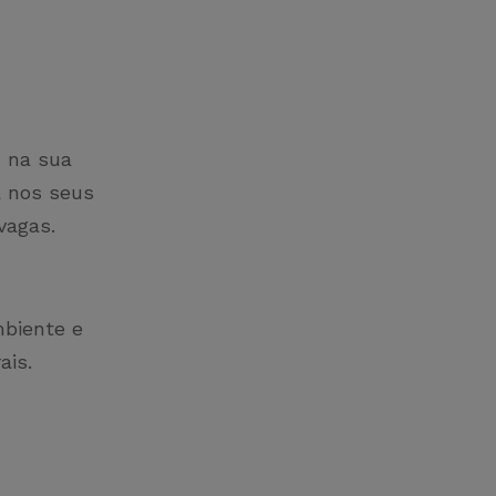
G na sua
a nos seus
 vagas.
mbiente e
ais.