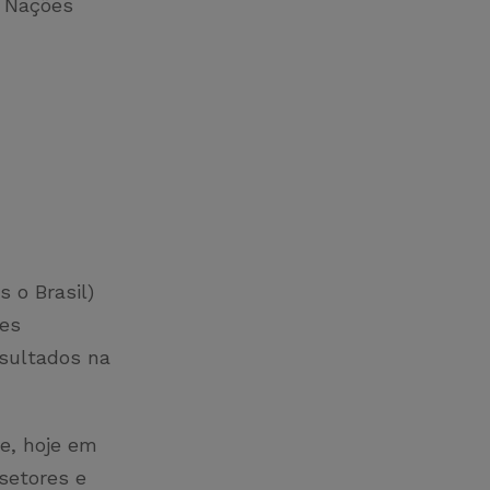
s Nações
s o Brasil)
ões
esultados na
e, hoje em
setores e