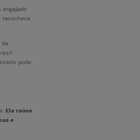
á engajado
a reconhece
o de
ares?
nceito pode
s.
Ele reúne
oas e