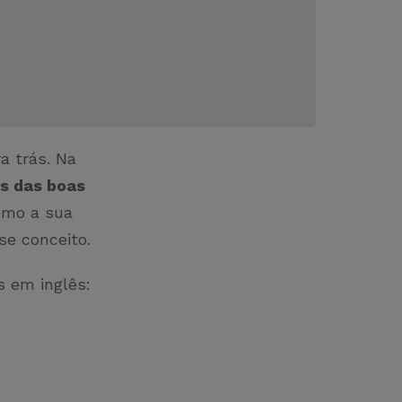
a trás. Na
es das boas
como a sua
se conceito.
s em inglês: