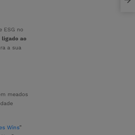
de ESG no
ligado ao
ra a sua
 em meados
edade
es Wins
”