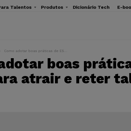
ara Talentos
Produtos
Dicionário Tech
E-bo
Como adotar boas práticas de ESG para atrair e reter talentos tech?
dotar boas prátic
ra atrair e reter ta