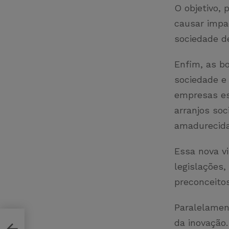
O objetivo, 
causar impa
sociedade d
Enfim, as b
sociedade e
empresas es
arranjos so
amadurecid
Essa nova vi
legislações,
preconceito
Paralelamen
da inovação.
rque