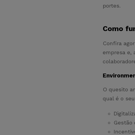
portes.
Como fun
Confira ago
empresa e, 
colaboradore
Environmen
O quesito a
qual é o se
Digitali
Gestão 
Incentiv