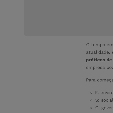
O tempo em 
atualidade,
práticas de
empresa pod
Para começa
E: envi
S: socia
G: gove