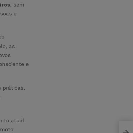
iros
, sem
ssoas e
da
lo, as
ovos
onsciente e
 práticas,
s
nto atual
remoto
O qu