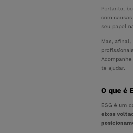
Portanto, b
com causas 
seu papel n
Mas, afinal
profissiona
Acompanhe e
te ajudar.
O que é
ESG é um co
eixos volta
posicioname