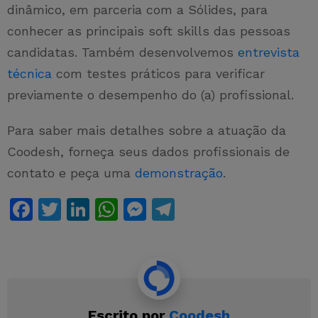
dinâmico, em parceria com a Sólides, para
conhecer as principais soft skills das pessoas
candidatas. Também desenvolvemos
entrevista
técnica
com testes práticos para verificar
previamente o desempenho do (a) profissional.
Para saber mais detalhes sobre a atuação da
Coodesh, forneça seus dados profissionais de
contato e peça uma
demonstração
.
F
T
Li
W
M
T
a
w
n
h
e
el
c
itt
k
at
s
e
e
er
e
s
s
gr
b
dI
A
e
a
Escrito por
Coodesh