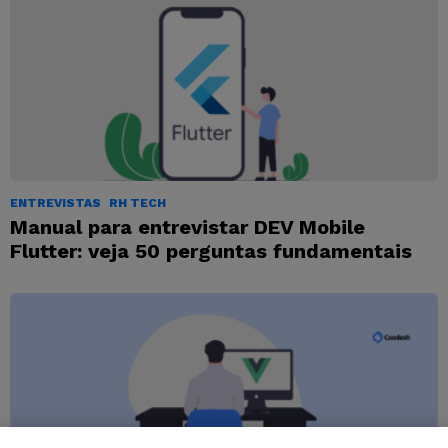
ENTREVISTAS
RH TECH
Manual para entrevistar DEV Mobile
Flutter: veja 50 perguntas fundamentais