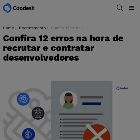
BUSCAR
Menu
You are here:
Home
Recrutamento
Confira 12 erros na hora de recrutar e contratar desenvolvedores
Confira 12 erros na hora de
recrutar e contratar
desenvolvedores