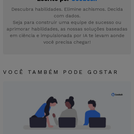
o
n
p
n
m
o
p
g
Descubra habilidades. Elimine achismos. Decida
com dados.
k
er
Seja para construir uma equipe de sucesso ou
aprimorar habilidades, as nossas soluções baseadas
em ciência e impulsionada por IA te levam aonde
você precisa chegar!
VOCÊ TAMBÉM PODE GOSTAR