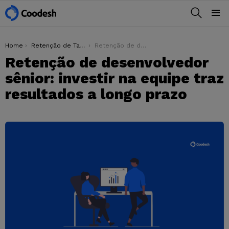
BUSCAR
Menu
You are here:
Home
Retenção de Talentos
Retenção de desenvolvedor sênior: investir na equipe traz resultados a longo prazo
Retenção de desenvolvedor
sênior: investir na equipe traz
resultados a longo prazo