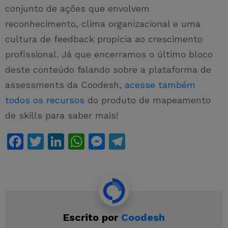
conjunto de ações que envolvem
reconhecimento, clima organizacional e uma
cultura de feedback propícia ao crescimento
profissional. Já que encerramos o último bloco
deste conteúdo falando sobre a plataforma de
assessments da Coodesh,
acesse também
todos os recursos
do produto de mapeamento
de skills para saber mais!
F
T
Li
W
M
T
a
w
n
h
e
el
c
itt
k
at
s
e
e
er
e
s
s
gr
b
dI
A
e
a
Escrito por
Coodesh
o
n
p
n
m