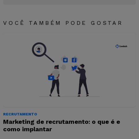
o
p
g
k
er
VOCÊ TAMBÉM PODE GOSTAR
RECRUTAMENTO
Marketing de recrutamento: o que é e
como implantar