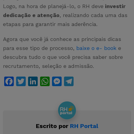
Logo, na hora de planejá-lo, o RH deve
investir
dedicação e atenção
, realizando cada uma das
etapas para garantir mais aderência.
Agora que você já conhece as principais dicas
para esse tipo de processo,
baixe o e- book
e
descubra tudo o que você precisa saber sobre
recrutamento, seleção e admissão.
F
T
Li
W
M
T
a
w
n
h
e
el
c
itt
k
at
s
e
e
er
e
s
s
gr
b
dI
A
e
a
Escrito por
RH Portal
o
n
p
n
m