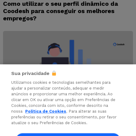
Como utilizar o seu perfil dinâmico da
Coodesh para conseguir os melhores
empregos?
Sua privacidade
Utilizamos cookies e tecnologias semelhantes para
ajudar a personalizar conteúdo, adequar e medir
anúncios e proporcionar uma melhor experiência. Ao
clicar em OK ou ativar uma opção em Preferências de
Cookies, concorda com isto, conforme descrito na
RECRUTAMENTO
RH TECH
nossa
Política de Cookies
. Para alterar as suas
Como contratar e recrutar Desenvolvedor
preferências ou retirar o seu consentimento, por favor
atualize o seu Preferências de Cookies.
Sênior