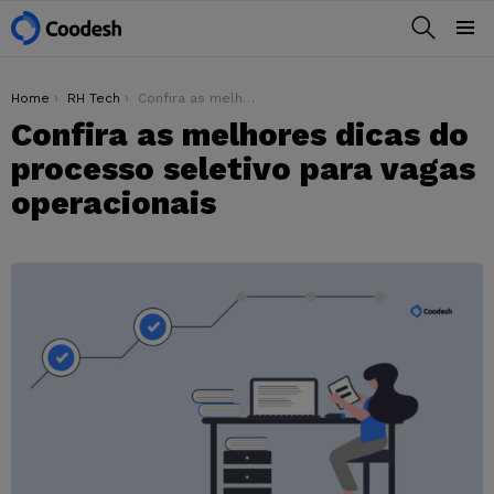
BUSCAR
Menu
You are here:
Home
RH Tech
Confira as melhores dicas do processo seletivo para vagas operacionais
Confira as melhores dicas do
processo seletivo para vagas
operacionais