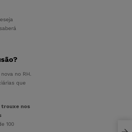
eseja
 saberá
lusão?
 nova no RH.
ciárias que
ó trouxe nos
s
de 100
O qu