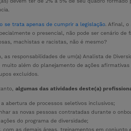
s(as) devem ter de 2% a 5% de seu quadro formado 
ncia.
o se trata apenas de cumprir a legislação
. Afinal, 
pecialmente o presencial, não pode ser cenário de f
osas, machistas e racistas, não é mesmo?
, as responsabilidades de um(a) Analista de Diversi
o muito além do planejamento de ações afirmativas
rupos excluídos.
tanto,
algumas das atividades deste(a) profission
 a abertura de processos seletivos inclusivos;
har as novas pessoas contratadas durante o onbo
r ações do programa de diversidade;
ar, com as demais áreas, treinamentos em conjunto 