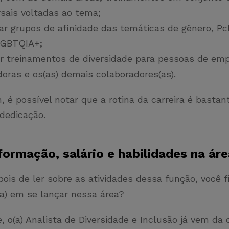
rsais voltadas ao tema;
ar grupos de afinidade das temáticas de gênero, PcD
LGBTQIA+;
ar treinamentos de diversidade para pessoas de em
doras e os(as) demais colaboradores(as).
 é possível notar que a rotina da carreira é bastan
 dedicação.
 formação, salário e habilidades na ár
pois de ler sobre as atividades dessa função, você f
(a) em se lançar nessa área?
 o(a) Analista de Diversidade e Inclusão já vem da c