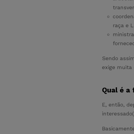
transve
coorden
raça e 
ministr
fornece
Sendo assim,
exige muita
Qual é a
E, então, de
interessado
Basicamente,