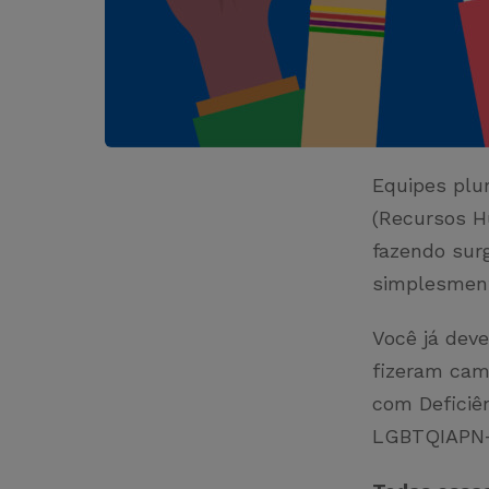
Equipes plu
(Recursos H
fazendo surg
simplesment
Você já deve
fizeram cam
com Deficiê
LGBTQIAPN+