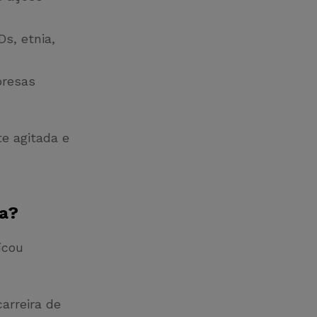
s, etnia,
presas
te agitada e
ea?
icou
arreira de