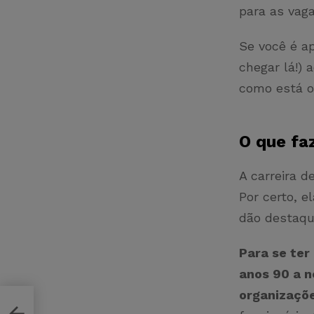
para as vag
Se você é a
chegar lá!)
como está o
O que fa
A carreira d
Por certo, e
dão destaqu
Para se ter 
anos 90 a n
organizaçõe
 o RH