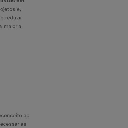
alistas em
ojetos e,
e reduzir
a maioria
econceito ao
ecessárias