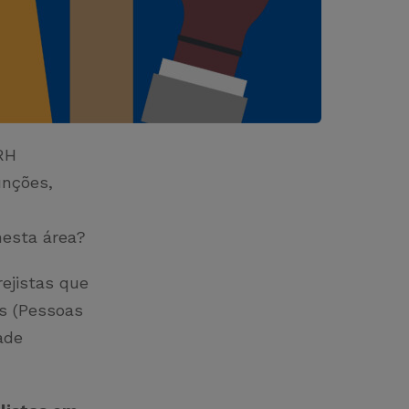
RH
unções,
nesta área?
rejistas que
s (Pessoas
ade