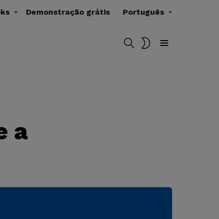
oks
Demonstração grátis
Português
BUSCAR
MUDAR
SKIN
Menu
e a