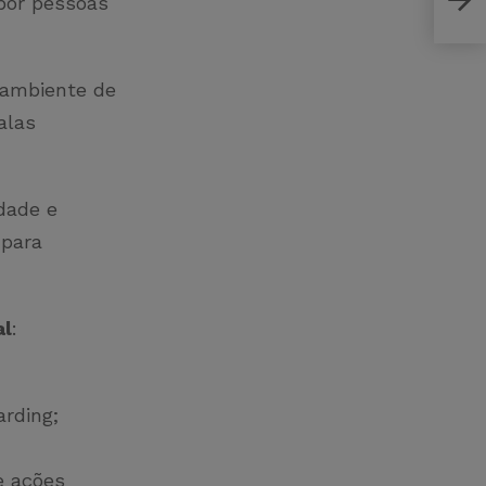
por pessoas
o ambiente de
alas
dade e
 para
al
:
arding;
e ações