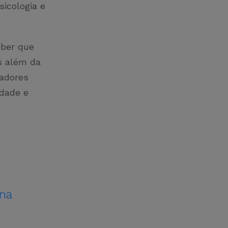
icologia e
eber que
s além da
iadores
idade e
 na