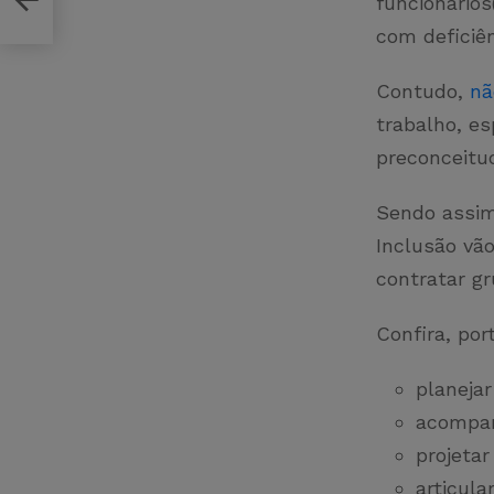
funcionário
com deficiê
Contudo,
nã
trabalho, es
preconceitu
Sendo assim
Inclusão vã
contratar g
Confira, por
planejar
acompan
projeta
articul