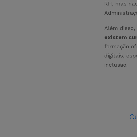
RH, mas nad
Administraç
Além disso,
existem cu
formação ofi
digitais, es
inclusão.
Cu