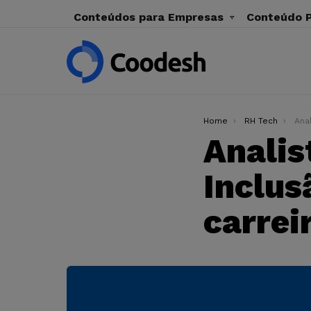
Conteúdos para Empresas
Conteúdo P
You are here:
Home
RH Tech
Analist
Analis
Inclus
carrei