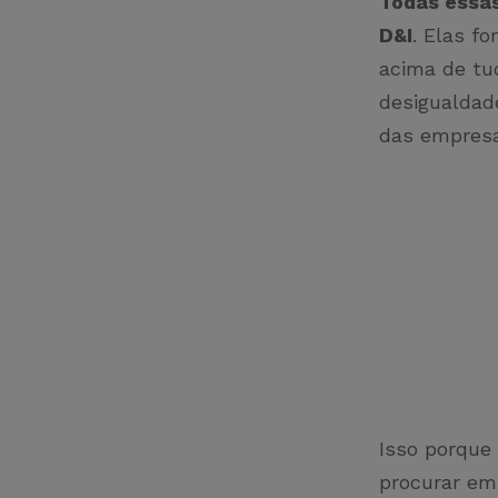
Todas essas
D&I
. Elas fo
acima de tud
desigualdad
das empres
Isso porque 
procurar em