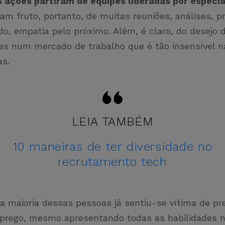
 ações partiram de equipes lideradas por especi
ram fruto, portanto, de muitas reuniões, análises, pr
o, empatia pelo próximo. Além, é claro, do desejo d
es num mercado de trabalho que é tão insensível n
as.
LEIA TAMBÉM
10 maneiras de ter diversidade no
recrutamento tech
a maioria dessas pessoas já sentiu-se vítima de pr
prego, mesmo apresentando todas as habilidades n