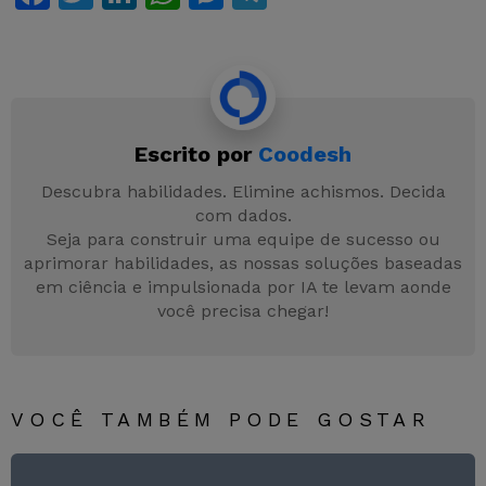
a
w
n
h
e
el
c
itt
k
at
s
e
e
er
e
s
s
gr
b
dI
A
e
a
Escrito por
Coodesh
o
n
p
n
m
o
p
g
Descubra habilidades. Elimine achismos. Decida
com dados.
k
er
Seja para construir uma equipe de sucesso ou
aprimorar habilidades, as nossas soluções baseadas
em ciência e impulsionada por IA te levam aonde
você precisa chegar!
VOCÊ TAMBÉM PODE GOSTAR