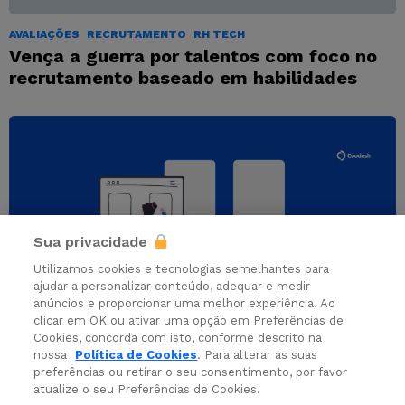
AVALIAÇÕES
RECRUTAMENTO
RH TECH
Vença a guerra por talentos com foco no
recrutamento baseado em habilidades
Sua privacidade
Utilizamos cookies e tecnologias semelhantes para
ajudar a personalizar conteúdo, adequar e medir
anúncios e proporcionar uma melhor experiência. Ao
clicar em OK ou ativar uma opção em Preferências de
Cookies, concorda com isto, conforme descrito na
CARREIRAS
PESSOAS CANDIDATAS
nossa
Política de Cookies
. Para alterar as suas
Desenvolvedor Front-end precisa saber
preferências ou retirar o seu consentimento, por favor
atualize o seu Preferências de Cookies.
design?