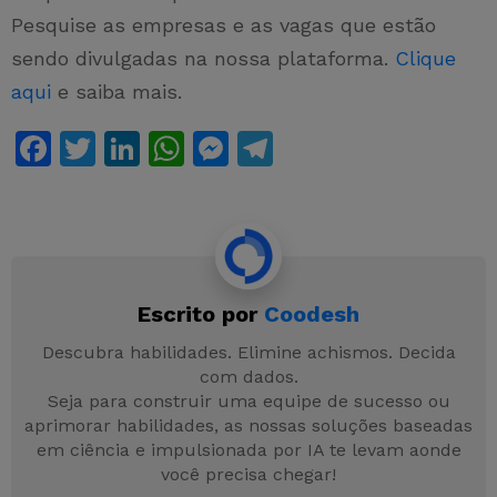
Pesquise as empresas e as vagas que estão
sendo divulgadas na nossa plataforma.
Clique
aqui
e saiba mais.
F
T
Li
W
M
T
a
w
n
h
e
el
c
itt
k
at
s
e
e
er
e
s
s
gr
b
dI
A
e
a
Escrito por
Coodesh
o
n
p
n
m
o
p
g
Descubra habilidades. Elimine achismos. Decida
com dados.
k
er
Seja para construir uma equipe de sucesso ou
aprimorar habilidades, as nossas soluções baseadas
em ciência e impulsionada por IA te levam aonde
você precisa chegar!