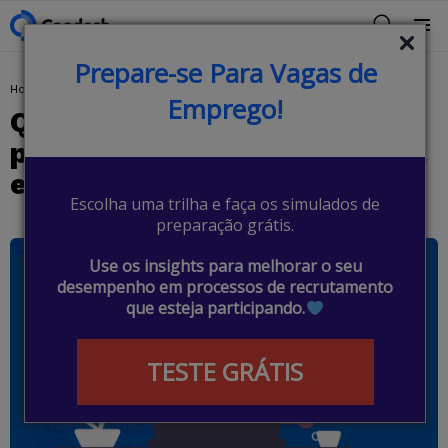
BUSCAR
Menu
Prepare-se Para Vagas de
You are here:
Home
Dicas
Quais linguagens de programação aprender ainda em 2021?
Emprego!
Quais linguagens de
programação aprender ainda
em 2021?
Escolha uma trilha e faça os simulados de
preparação grátis.
Use os insights para melhorar o seu
desempenho em processos de recrutamento
que esteja participando.
TESTE GRÁTIS