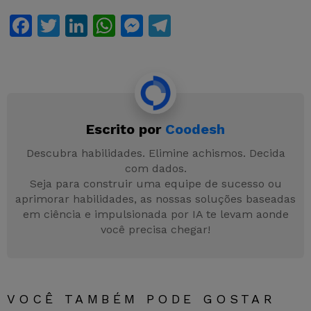
F
T
Li
W
M
T
a
w
n
h
e
el
c
itt
k
at
s
e
e
er
e
s
s
gr
b
dI
A
e
a
Escrito por
Coodesh
o
n
p
n
m
o
p
g
Descubra habilidades. Elimine achismos. Decida
com dados.
k
er
Seja para construir uma equipe de sucesso ou
aprimorar habilidades, as nossas soluções baseadas
em ciência e impulsionada por IA te levam aonde
você precisa chegar!
VOCÊ TAMBÉM PODE GOSTAR