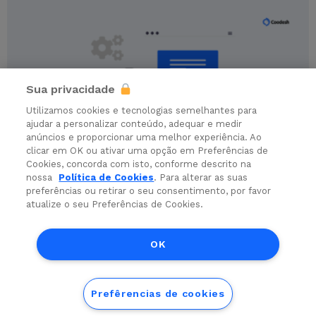
Sua privacidade
Utilizamos cookies e tecnologias semelhantes para
ajudar a personalizar conteúdo, adequar e medir
anúncios e proporcionar uma melhor experiência. Ao
clicar em OK ou ativar uma opção em Preferências de
Cookies, concorda com isto, conforme descrito na
PESSOAS CANDIDATAS
nossa
Política de Cookies
. Para alterar as suas
Quais ferramentas são ideais para DEVs
preferências ou retirar o seu consentimento, por favor
atualize o seu Preferências de Cookies.
no anywhere office?
OK
© 2026 Coodesh. All rights reserved.
Prefêrencias de cookies
Terms
Privacy
Cookies