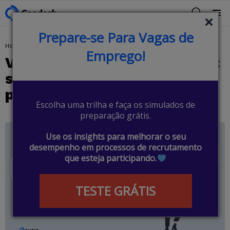
BUSCAR
Menu
Prepare-se Para Vagas de
You are here:
Home
Produto
Tutoriais
Vagas para desenvolvedores: saiba como se candidatar pela Coodesh
Emprego!
Vagas para desenvolvedores:
saiba como se candidatar
pela Coodesh
Escolha uma trilha e faça os simulados de
preparação grátis.
Use os insights para melhorar o seu
desempenho em processos de recrutamento
que esteja participando.
TESTE GRÁTIS