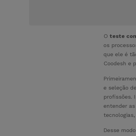
O
teste co
os processos
que ele é t
Coodesh e p
Primeirament
e seleção d
profissões. 
entender as
tecnologias
Desse modo,