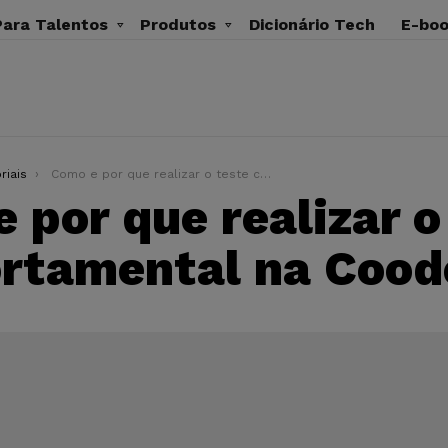
ara Talentos
Produtos
Dicionário Tech
E-bo
riais
Como e por que realizar o teste comportamental na Coodesh?
 por que realizar o
rtamental na Cood