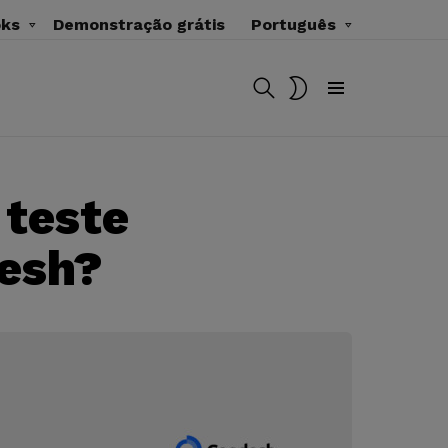
oks
Demonstração grátis
Português
BUSCAR
MUDAR
SKIN
Menu
 teste
esh?