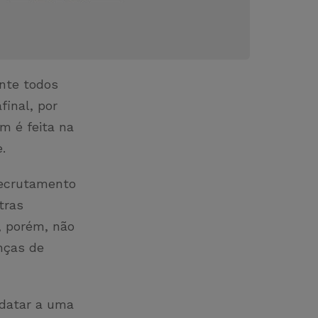
nte todos
final, por
m é feita na
e.
 recrutamento
tras
, porém, não
nças de
idatar a uma