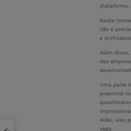
plataforma.
Neste momen
não é preci
e profission
Além disso,
das empresa
desenvolvedo
Uma parte i
preenchê-lo,
questionário
impressionar
Aliás, elas 
vaga.