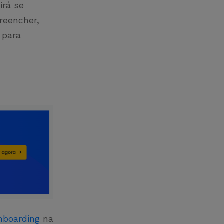
irá se
reencher,
 para
nboarding
na