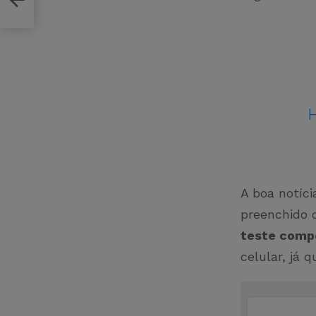
H
A boa notíci
preenchido d
teste comp
celular, já 