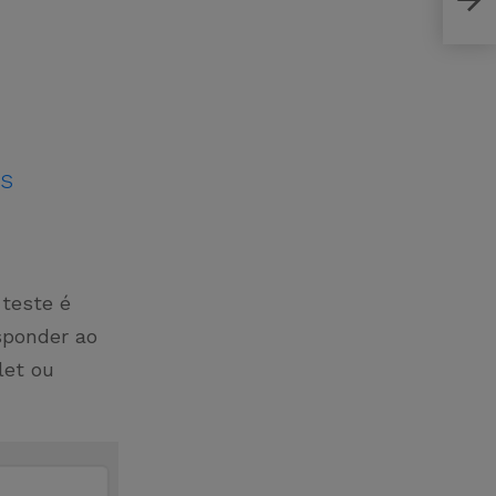
func
as
 teste é
sponder ao
let ou