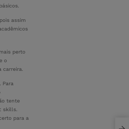
 básicos.
 pois assim
 acadêmicos
 mais perto
e o
 carreira.
. Para
o
ão tente
skills.
certo para a
Bloc