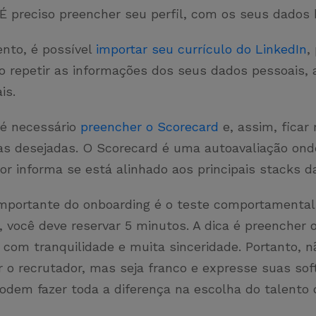
 É preciso preencher seu perfil, com os seus dados
to, é possível
importar seu currículo do LinkedIn
,
so repetir as informações dos seus dados pessoais,
ais.
 é necessário
preencher o Scorecard
e, assim, ficar
s desejadas. O Scorecard é uma autoavaliação ond
r informa se está alinhado aos principais stacks da
mportante do onboarding é o teste comportamental
 você deve reservar 5 minutos. A dica é preencher 
 com tranquilidade e muita sinceridade. Portanto, n
 o recrutador, mas seja franco e expresse suas soft 
podem fazer toda a diferença na escolha do talento 