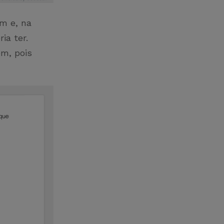
am e, na
ia ter.
ém, pois