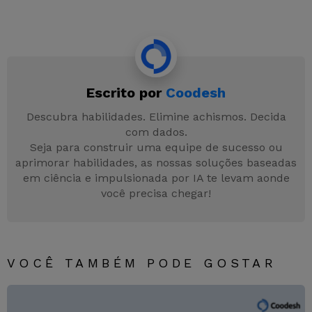
a
w
n
h
e
el
c
itt
k
at
s
e
e
er
e
s
s
gr
b
dI
A
e
a
Escrito por
Coodesh
o
n
p
n
m
o
p
g
Descubra habilidades. Elimine achismos. Decida
com dados.
k
er
Seja para construir uma equipe de sucesso ou
aprimorar habilidades, as nossas soluções baseadas
em ciência e impulsionada por IA te levam aonde
você precisa chegar!
VOCÊ TAMBÉM PODE GOSTAR