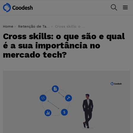
BUSCAR
Menu
You are here:
Home
Retenção de Talentos
Cross skills: o que são e qual é a sua importância no mercado tech?
Cross skills: o que são e qual
é a sua importância no
mercado tech?