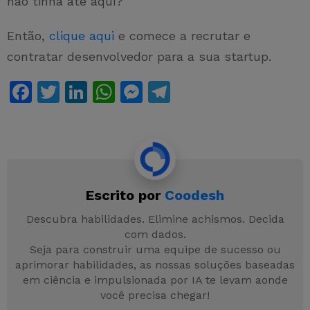
não tinha até aqui?
Então,
clique aqui
e comece a recrutar e
contratar desenvolvedor para a sua startup.
F
T
Li
W
M
T
a
w
n
h
e
el
c
itt
k
at
s
e
e
er
e
s
s
gr
b
dI
A
e
a
Escrito por
Coodesh
o
n
p
n
m
o
p
g
Descubra habilidades. Elimine achismos. Decida
com dados.
k
er
Seja para construir uma equipe de sucesso ou
aprimorar habilidades, as nossas soluções baseadas
em ciência e impulsionada por IA te levam aonde
você precisa chegar!