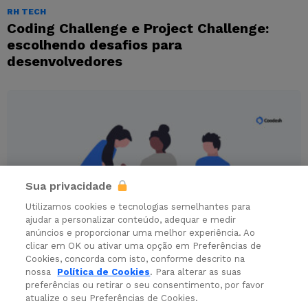
RH TECH
Coding Challenge e Project Challenge:
escolhendo desafios para
desenvolvedores
Sua privacidade
Utilizamos cookies e tecnologias semelhantes para
ajudar a personalizar conteúdo, adequar e medir
anúncios e proporcionar uma melhor experiência. Ao
clicar em OK ou ativar uma opção em Preferências de
Cookies, concorda com isto, conforme descrito na
RECRUTAMENTO
RH TECH
nossa
Política de Cookies
. Para alterar as suas
Entenda como montar seu time de RH
preferências ou retirar o seu consentimento, por favor
atualize o seu Preferências de Cookies.
Tech com eficiência