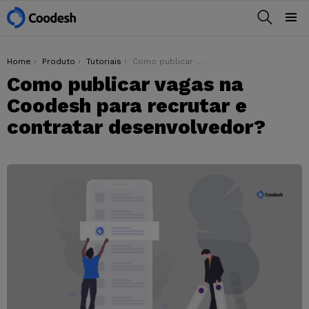
BUSCAR
Menu
You are here:
Home
Produto
Tutoriais
Como publicar vagas na Coodesh para recrutar e contratar desenvolvedor?
Como publicar vagas na
Coodesh para recrutar e
contratar desenvolvedor?