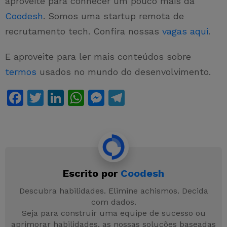
aproveite para conhecer um pouco mais da
Coodesh
. Somos uma startup remota de
recrutamento tech. Confira nossas
vagas aqui
.
E aproveite para ler mais conteúdos sobre
termos
usados no mundo do desenvolvimento.
F
T
Li
W
M
T
a
w
n
h
e
el
c
itt
k
at
s
e
e
er
e
s
s
gr
b
dI
A
e
a
Escrito por
Coodesh
o
n
p
n
m
o
p
g
Descubra habilidades. Elimine achismos. Decida
com dados.
k
er
Seja para construir uma equipe de sucesso ou
aprimorar habilidades, as nossas soluções baseadas