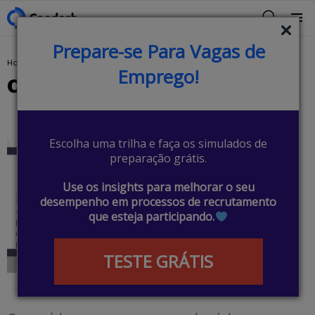
BUSCAR
Menu
Prepare-se Para Vagas de
You are here:
Home
Dicionário
O que é bug?
Emprego!
O que é bug?
Escolha uma trilha e faça os simulados de
preparação grátis.
Use os insights para melhorar o seu
desempenho em processos de recrutamento
que esteja participando.
TESTE GRÁTIS