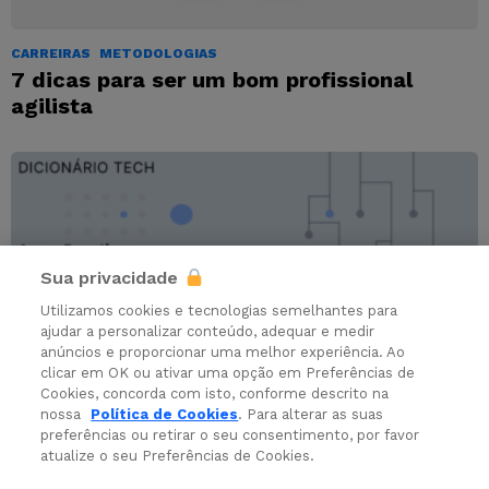
CARREIRAS
METODOLOGIAS
7 dicas para ser um bom profissional
agilista
Sua privacidade
Utilizamos cookies e tecnologias semelhantes para
ajudar a personalizar conteúdo, adequar e medir
anúncios e proporcionar uma melhor experiência. Ao
clicar em OK ou ativar uma opção em Preferências de
Cookies, concorda com isto, conforme descrito na
nossa
Política de Cookies
. Para alterar as suas
preferências ou retirar o seu consentimento, por favor
DICIONÁRIO
atualize o seu Preferências de Cookies.
O que é Azure Functions?