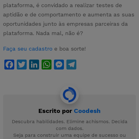
plataforma, é convidado a realizar testes de
aptidão e de comportamento e aumenta as suas
oportunidades junto às empresas parceiras da
plataforma. Nada mal, não é?
Faça seu cadastro
e boa sorte!
F
T
Li
W
M
T
a
w
n
h
e
el
c
itt
k
at
s
e
e
er
e
s
s
gr
b
dI
A
e
a
Escrito por
Coodesh
o
n
p
n
m
o
p
g
Descubra habilidades. Elimine achismos. Decida
com dados.
k
er
Seja para construir uma equipe de sucesso ou