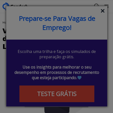
BUSCAR
Menu
Prepare-se Para Vagas de
You are here:
Home
Veja como é a carreira de desenvolvedor Back-end Laravel
Emprego!
Veja como é a carreira de
desenvolvedor Back-end
Laravel
Escolha uma trilha e faça os simulados de
preparação grátis.
Use os insights para melhorar o seu
desempenho em processos de recrutamento
que esteja participando.
TESTE GRÁTIS