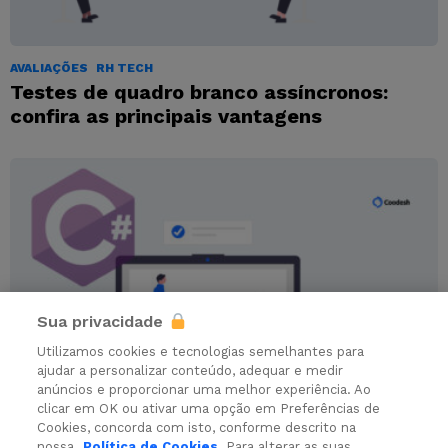
AVALIAÇÕES
RH TECH
Testes de quadro branco assíncronos:
confira as principais vantagens
Sua privacidade
Utilizamos cookies e tecnologias semelhantes para
ajudar a personalizar conteúdo, adequar e medir
anúncios e proporcionar uma melhor experiência. Ao
clicar em OK ou ativar uma opção em Preferências de
AVALIAÇÕES
Cookies, concorda com isto, conforme descrito na
50 perguntas técnicas em entrevistas
nossa
Política de Cookies
. Para alterar as suas