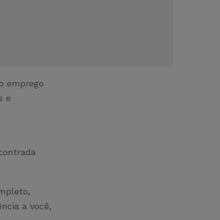
 o emprego
s e
ncontrada
mpleto,
ncia a você,