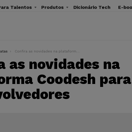
ara Talentos
Produtos
Dicionário Tech
E-bo
atas
Confira as novidades na plataforma Coodesh para desenvolvedores
a as novidades na
forma Coodesh para
volvedores