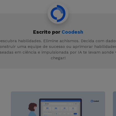
t
k
at
s
e
e
s
s
gr
dI
A
e
a
n
p
n
m
Escrito por
Coodesh
p
g
escubra habilidades. Elimine achismos. Decida com dado
er
construir uma equipe de sucesso ou aprimorar habilidades
seadas em ciência e impulsionada por IA te levam aonde 
chegar!