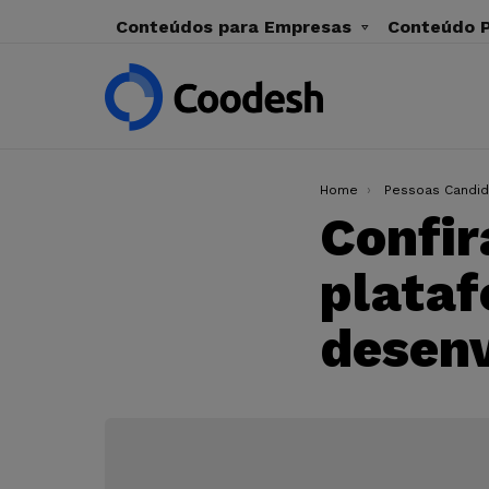
Conteúdos para Empresas
Conteúdo P
You are here:
Home
Pessoas Candid
Confir
plata
desen