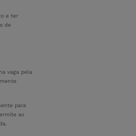
o e ter
s de
ma vaga pela
amente
mente para
ermite ao
ida.