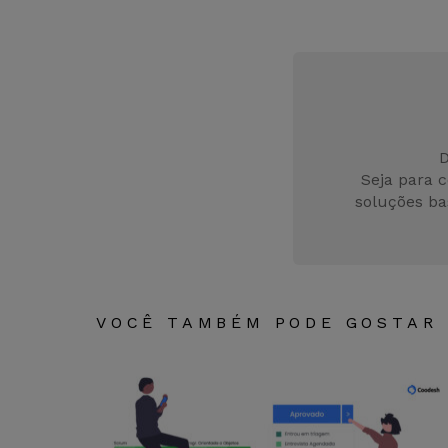
c
it
e
er
b
o
o
D
k
Seja para 
soluções ba
VOCÊ TAMBÉM PODE GOSTAR