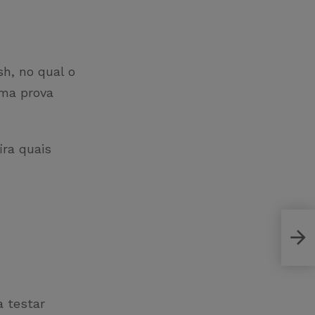
h, no qual o
ma prova
ra quais
Conf
recr
a testar