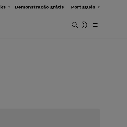
oks
Demonstração grátis
Português
BUSCAR
MUDAR
SKIN
Menu