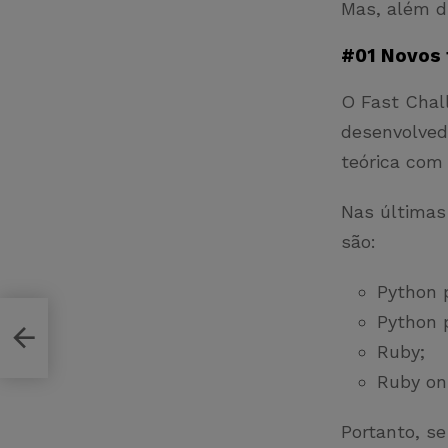
Mas, além d
#01 Novos 
O Fast Chal
desenvolved
teórica com
Nas últimas
são:
Python 
Python 
 de
Ruby;
Ruby on
Portanto, s