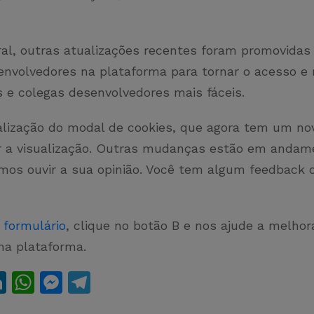
al, outras atualizações recentes foram promovidas
envolvedores na plataforma para tornar o acesso e
s e colegas desenvolvedores mais fáceis.
lização do modal de cookies, que agora tem um nov
tar a visualização. Outras mudanças estão em andam
emos ouvir a sua opinião. Você tem algum feedback 
e
formulário
, clique no botão B e nos ajude a melhor
na plataforma.
Li
W
M
T
n
h
e
el