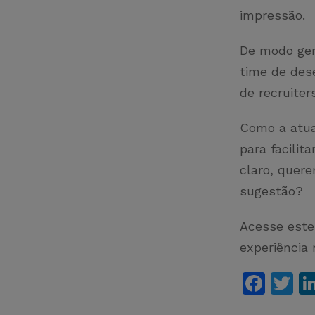
impressão.
De modo ger
time de des
de recruiter
Como a atua
para facili
claro, quer
sugestão?
Acesse est
experiência 
F
T
a
w