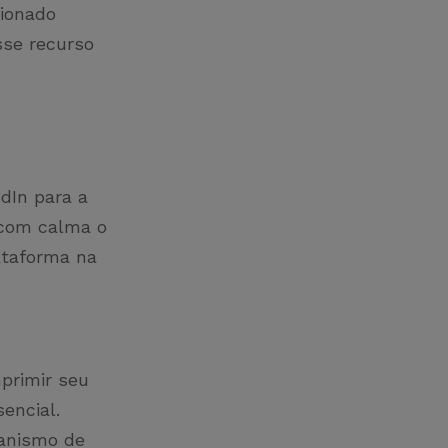
cionado
sse recurso
dIn para a
 com calma o
lataforma na
primir seu
encial.
canismo de