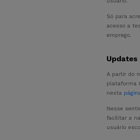
usuário.
Só para acr
acesso a te
emprego.
Updates
A partir do
plataforma 
nesta
págin
Nesse senti
facilitar a
usuário esc