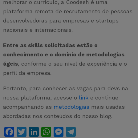
melhorar o currículo, a Coodesh é uma
plataforma remota de recrutamento de pessoas
desenvolvedoras para empresas e startups
nacionais e internacionais.
Entre as skills solicitadas estão o
conhecimento e o domínio de metodologias
ágeis
, conforme o seu nível de experiência e o
perfil da empresa.
Portanto, para conhecer as vagas para devs na
nossa plataforma, acesse o
link
e continue
acompanhando as
metodologias
mais usadas
abordadas nos conteúdos do nosso blog.
F
T
Li
W
M
T