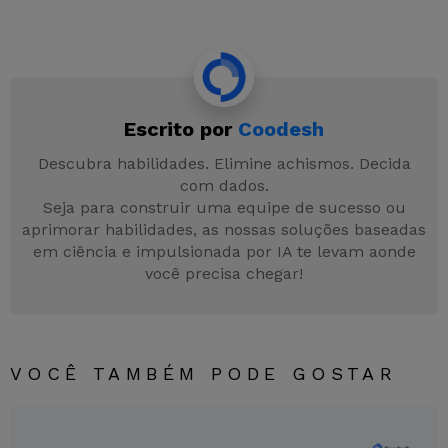
a
w
n
h
e
el
c
itt
k
at
s
e
e
er
e
s
s
gr
b
dI
A
e
a
Escrito por
Coodesh
o
n
p
n
m
o
p
g
Descubra habilidades. Elimine achismos. Decida
com dados.
k
er
Seja para construir uma equipe de sucesso ou
aprimorar habilidades, as nossas soluções baseadas
em ciência e impulsionada por IA te levam aonde
você precisa chegar!
VOCÊ TAMBÉM PODE GOSTAR