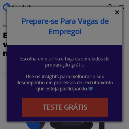
BUSCAR
Menu
Prepare-se Para Vagas de
You are here:
Home
Metodologias
Extreme Programming (XP): vale a pena investir nessa metodologia ágil?
Emprego!
Extreme Programming (XP):
vale a pena investir nessa
metodologia ágil?
Escolha uma trilha e faça os simulados de
preparação grátis.
Use os insights para melhorar o seu
desempenho em processos de recrutamento
que esteja participando.
TESTE GRÁTIS