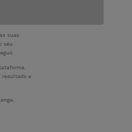
as suas
o seu
eguir.
lataforma.
 resultado e
.
llenge.