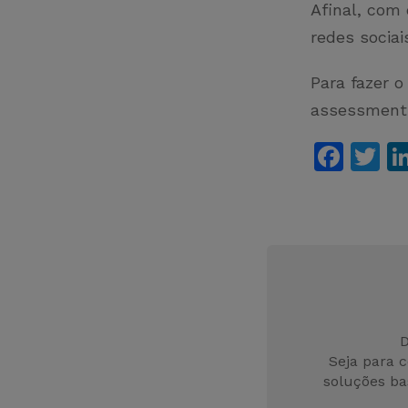
Afinal, com
redes sociai
Para fazer 
assessment
F
T
a
w
c
it
e
er
b
o
o
D
k
Seja para 
soluções ba