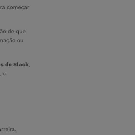
para começar
ção de que
amação ou
os do Slack
,
, o
rreira.