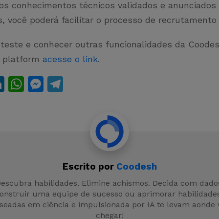
 os conhecimentos técnicos validados e anunciados
s, você poderá facilitar o processo de recrutamento
o teste e conhecer outras funcionalidades da Cood
 platform
acesse o link
.
Li
W
M
T
n
h
e
el
t
k
at
s
e
e
s
s
gr
dI
A
e
a
n
p
n
m
Escrito por
Coodesh
p
g
escubra habilidades. Elimine achismos. Decida com dado
er
construir uma equipe de sucesso ou aprimorar habilidades
seadas em ciência e impulsionada por IA te levam aonde 
chegar!