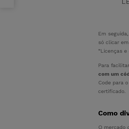
L
Em seguida, 
só clicar em
“Licenças e
Para facilit
com um cód
Code para o 
certificado.
Como div
O mercado d