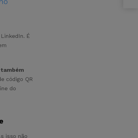
 no
 LinkedIn. É
 em
rá também
de código QR
ine do
ge
s isso não