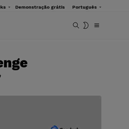
oks
Demonstração grátis
Português
BUSCAR
MUDAR
SKIN
Menu
enge
r