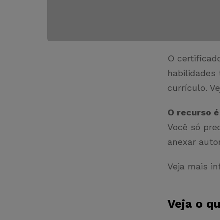
O certifica
habilidades
currículo. V
O recurso é
Você só pre
anexar auto
Veja mais in
Veja o q