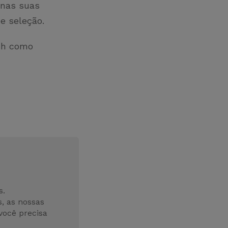
 nas suas
 e seleção.
esh como
s.
, as nossas
você precisa