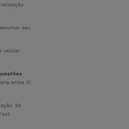
validação
reencher seu
 validar
questões
ria entre 10
dação. Se
Fast