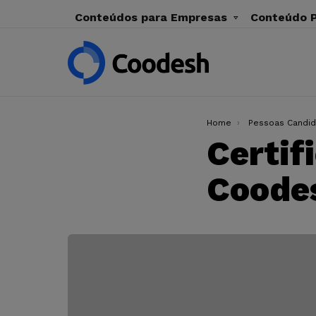
Conteúdos para Empresas
Conteúdo P
You are here:
Home
Pessoas Candid
Certif
Coodes