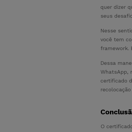
quer dizer q
seus desafio
Nesse senti
você tem c
framework. 
Dessa mane
WhatsApp, n
certificado 
recolocação 
Conclus
O certificad