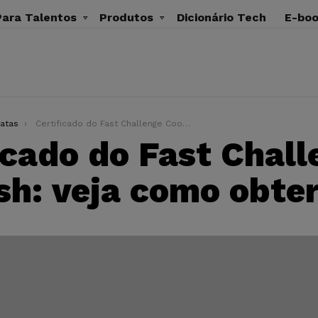
ara Talentos
Produtos
Dicionário Tech
E-bo
atas
Certificado do Fast Challenge Coodesh: veja como obter
icado do Fast Chall
h: veja como obte