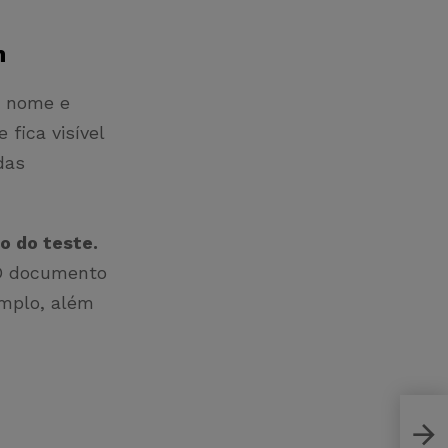
In
u nome e
 fica visível
das
o do teste.
 O documento
emplo, além
Os m
IDE 