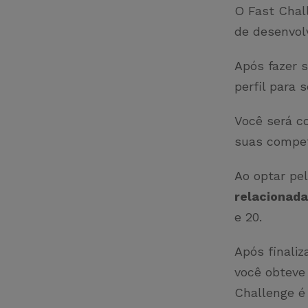
O Fast Chal
de desenvol
Após fazer 
perfil para
Você será co
suas compet
Ao optar pe
relacionada
e 20.
Após finaliz
você obteve 
Challenge é