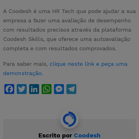
A Coodesh é uma HR Tech que pode ajudar a sua
empresa a fazer uma avaliação de desempenho
com resultados precisos através da plataforma
Coodesh Skills, que oferece uma autoavaliação
completa e com resultados comprovados.
Para saber mais,
clique neste link e peça uma
demonstração.
F
T
Li
W
M
T
a
w
n
h
e
el
c
itt
k
at
s
e
e
er
e
s
s
gr
b
dI
A
e
a
Escrito por
Coodesh
o
n
p
n
m