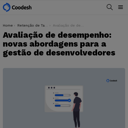
BUSCAR
Menu
You are here:
Home
Retenção de Talentos
Avaliação de desempenho: novas abordagens para a gestão de desenvolvedores
Avaliação de desempenho:
novas abordagens para a
gestão de desenvolvedores