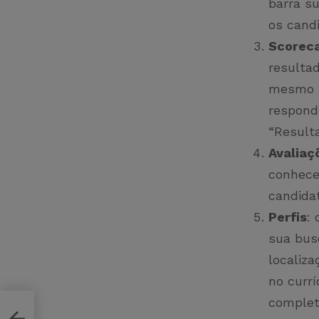
barra s
os cand
Scorec
resultad
mesmo p
respond
“Result
Avaliaç
conhecer
candida
Perfis
:
sua bus
localiza
no currí
complet
e a