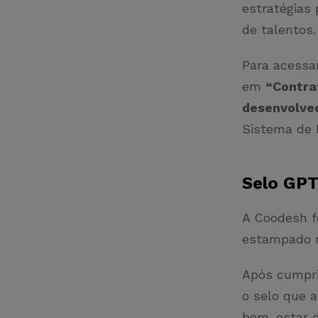
estratégias 
de talentos
Para acessa
em
“Contra
desenvolve
Sistema de 
Selo GP
A Coodesh fo
estampado 
Após cumpri
o selo que 
bem-estar d