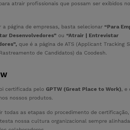
para atrair profissionais que possam ser exibidos n
.
r a página de empresas, basta selecionar
“Para Em
tar Desenvolvedores”
ou
“Atrair | Entrevistar
dores”,
que é a página de ATS (Applicant Tracking 
Rastreamento de Candidatos) da Coodesh.
TW
i certificada pelo
GPTW (Great Place to Work)
, e
nos nossos produtos.
r todas as etapas do procedimento de certificação
atesta nossa cultura organizacional sempre alinhad
os colaboradores.