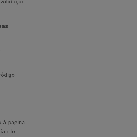
validação
uas
o
código
o à página
riando