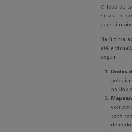
O feed de ta
busca de pr
possui
mais
Na última a
até a visual
seguir.
Dados d
selecion
no link
Mapeam
comport
tech rec
de cada 