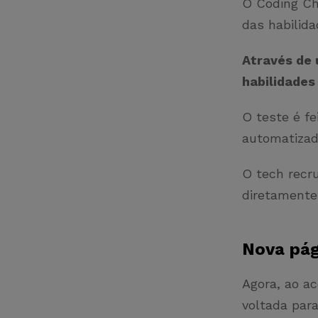
O Coding Ch
das habilid
Através de 
habilidades
O teste é f
automatiza
O tech recru
diretamente
Nova pág
Agora, ao a
voltada par