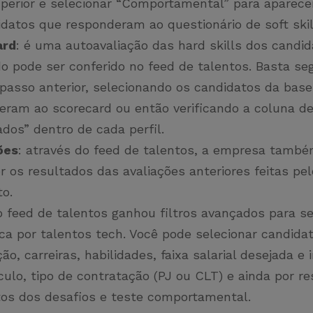
uperior e selecionar “Comportamental” para aparec
idatos que responderam ao questionário de soft ski
ard
: é uma autoavaliação das hard skills dos candid
o pode ser conferido no feed de talentos. Basta seg
asso anterior, selecionando os candidatos da base
eram ao scorecard ou então verificando a coluna d
ados” dentro de cada perfil.
ões
: através do feed de talentos, a empresa tamb
 os resultados das avaliações anteriores feitas pel
to.
 o feed de talentos ganhou filtros avançados para 
ca por talentos tech. Você pode selecionar candida
ção, carreiras, habilidades, faixa salarial desejada e
culo, tipo de contratação (PJ ou CLT) e ainda por r
os dos desafios e teste comportamental.