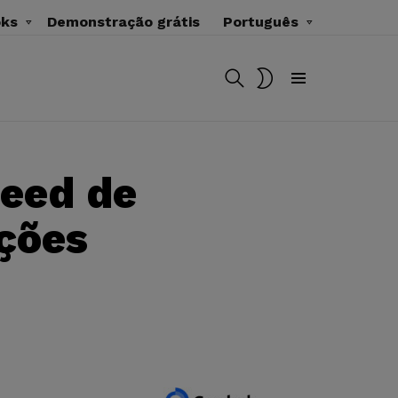
oks
Demonstração grátis
Português
BUSCAR
MUDAR
SKIN
Menu
feed de
ções