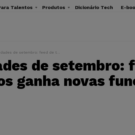
ara Talentos
Produtos
Dicionário Tech
E-bo
des de setembro: feed de talentos ganha novas funções
des de setembro: 
os ganha novas fun