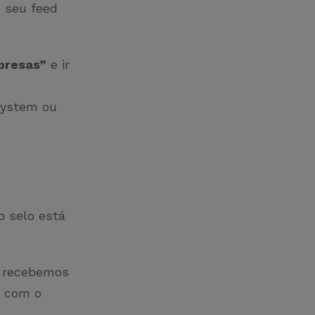
o seu feed
presas”
e ir
System ou
 o selo está
, recebemos
a com o