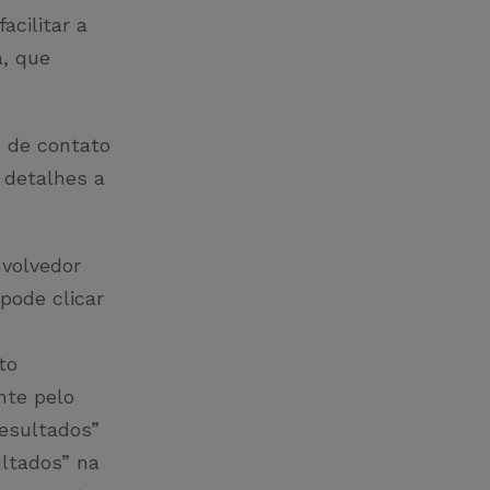
acilitar a
a, que
s de contato
 detalhes a
nvolvedor
pode clicar
to
nte pelo
Resultados”
ultados” na