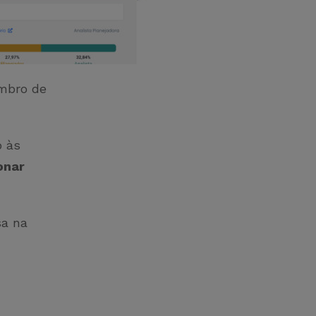
mbro de
o às
onar
sa na