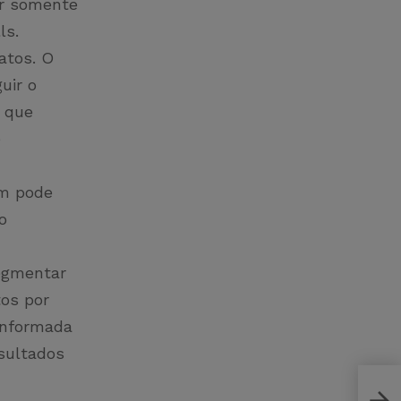
er somente
lls.
atos. O
uir o
 que
e
ém pode
o
segmentar
tos por
 informada
esultados
Novi
dese