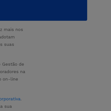
ez mais nos
 adotam
as suas
 Gestão de
oradores na
o on-line
rporativa
.
 a sua