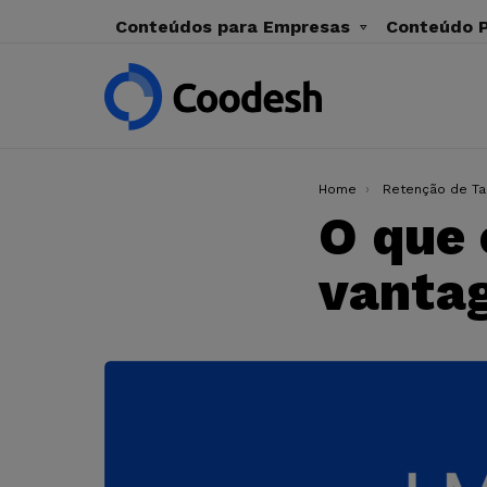
Conteúdos para Empresas
Conteúdo P
You are here:
Home
Retenção de Ta
O que 
vanta