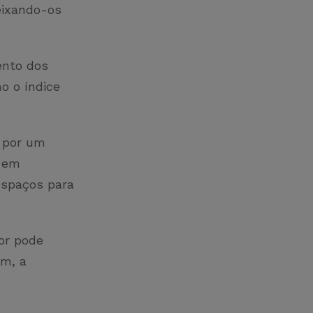
eixando-os
ento dos
o o índice
a por um
s em
espaços para
or pode
im, a