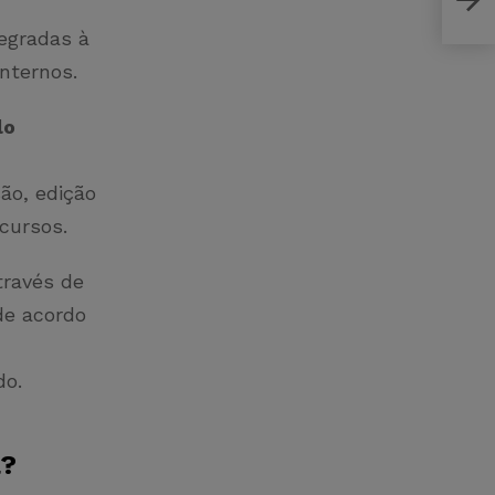
skil
egradas à
internos.
lo
ão, edição
ecursos.
través de
de acordo
do.
a?