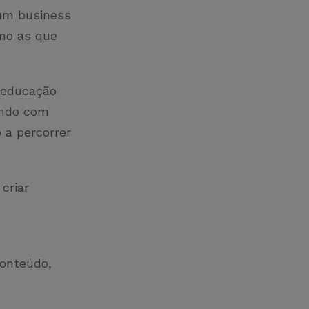
 um business
omo as que
e educação
endo com
 a percorrer
criar
conteúdo,