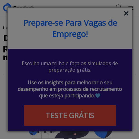
BUSCAR
Menu
Prepare-se Para Vagas de
You are here:
Home
Back-end
Desenvolvedor Blockchain: por que vale a pena investir nesta carreira?
Emprego!
Desenvolvedor Blockchain:
por que vale a pena investir
nesta carreira?
Escolha uma trilha e faça os simulados de
preparação grátis.
Use os insights para melhorar o seu
desempenho em processos de recrutamento
que esteja participando.
TESTE GRÁTIS