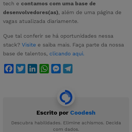
tech e
contamos com uma base de
desenvolvedores(as)
, além de uma página de
vagas atualizada diariamente.
Que tal conferir se há oportunidades nessa
stack?
Vi
s
ite
e saiba mais. Faça parte da nossa
base de talentos,
clicando aqui.
F
T
Li
W
M
T
a
w
n
h
e
el
c
itt
k
at
s
e
e
er
e
s
s
gr
b
dI
A
e
a
Escrito por
Coodesh
o
n
p
n
m
o
p
g
Descubra habilidades. Elimine achismos. Decida
com dados.