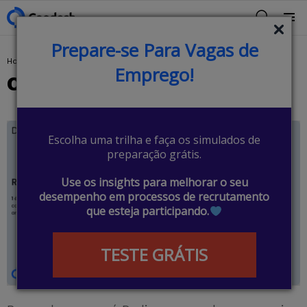
BUSCAR
Menu
Prepare-se Para Vagas de
You are here:
Home
Dicionário
O que é Redis?
Emprego!
O que é Redis?
Escolha uma trilha e faça os simulados de
preparação grátis.
Use os insights para melhorar o seu
desempenho em processos de recrutamento
que esteja participando.
TESTE GRÁTIS