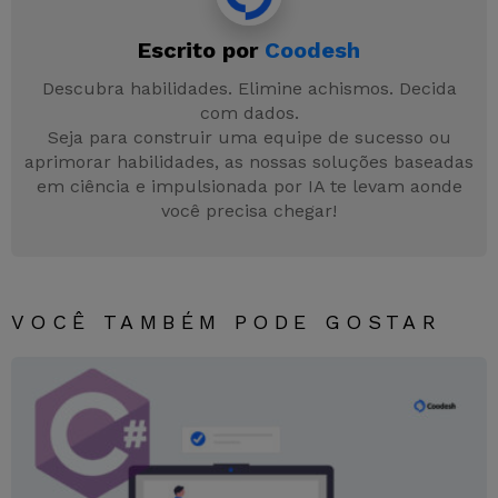
b
dI
A
e
a
Escrito por
Coodesh
o
n
p
n
m
o
p
g
Descubra habilidades. Elimine achismos. Decida
com dados.
k
er
Seja para construir uma equipe de sucesso ou
aprimorar habilidades, as nossas soluções baseadas
em ciência e impulsionada por IA te levam aonde
você precisa chegar!
VOCÊ TAMBÉM PODE GOSTAR