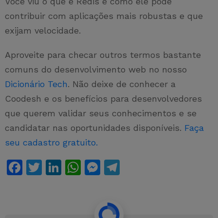
Você viu o que é Redis e como ele pode
contribuir com aplicações mais robustas e que
exijam velocidade.
Aproveite para checar outros termos bastante
comuns do desenvolvimento web no nosso
Dicionário Tech
. Não deixe de conhecer a
Coodesh e os benefícios para desenvolvedores
que querem validar seus conhecimentos e se
candidatar nas oportunidades disponíveis.
Faça
seu cadastro gratuito.
F
T
Li
W
M
T
a
w
n
h
e
el
c
itt
k
at
s
e
e
er
e
s
s
gr