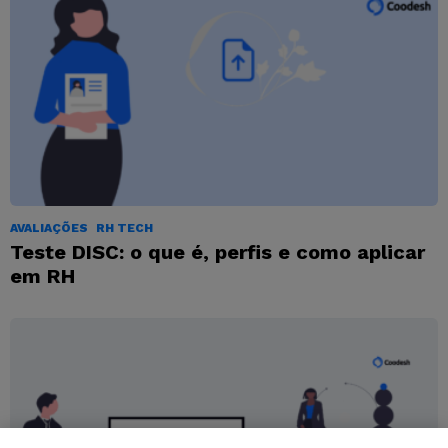
AVALIAÇÕES
RH TECH
Teste DISC: o que é, perfis e como aplicar
em RH