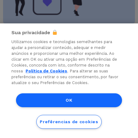
AVALIAÇÕES
RH TECH
Sua privacidade
Teste Big 5: o que é e como usá-lo no RH
Utilizamos cookies e tecnologias semelhantes para
ajudar a personalizar conteúdo, adequar e medir
anúncios e proporcionar uma melhor experiência. Ao
clicar em OK ou ativar uma opção em Preferências de
Cookies, concorda com isto, conforme descrito na
nossa
Política de Cookies
. Para alterar as suas
preferências ou retirar o seu consentimento, por favor
atualize o seu Preferências de Cookies.
OK
Prefêrencias de cookies
RECRUTAMENTO
RH TECH