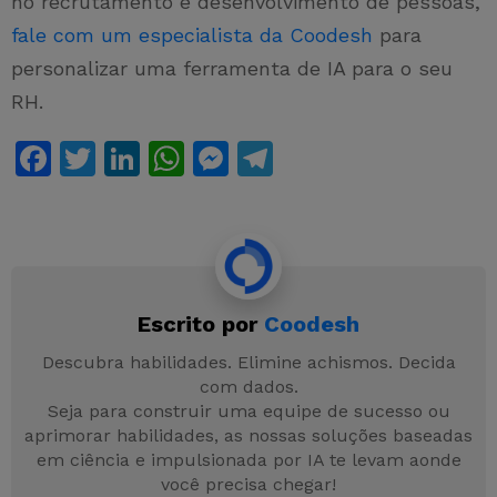
no recrutamento e desenvolvimento de pessoas,
fale com um especialista da Coodesh
para
personalizar uma ferramenta de IA para o seu
RH.
F
T
Li
W
M
T
a
w
n
h
e
el
c
itt
k
at
s
e
e
er
e
s
s
gr
b
dI
A
e
a
Escrito por
Coodesh
o
n
p
n
m
o
p
g
Descubra habilidades. Elimine achismos. Decida
com dados.
k
er
Seja para construir uma equipe de sucesso ou
aprimorar habilidades, as nossas soluções baseadas
em ciência e impulsionada por IA te levam aonde
você precisa chegar!