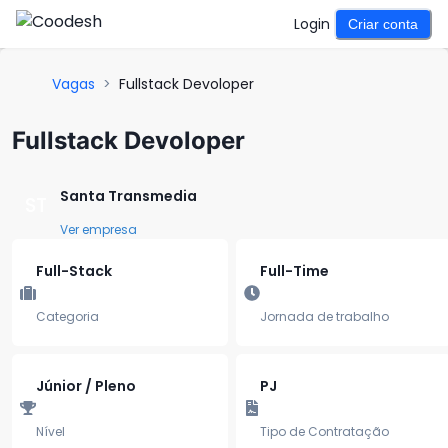
Login
Criar conta
Vagas
>
Fullstack Devoloper
Fullstack Devoloper
Santa Transmedia
ST
Ver empresa
Full-Stack
Full-Time
Categoria
Jornada de trabalho
Júnior / Pleno
PJ
Nível
Tipo de Contratação