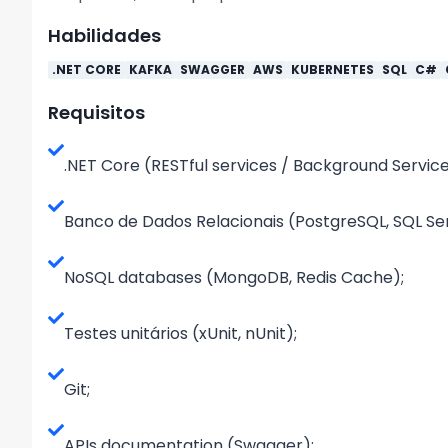
Habilidades
.NET CORE
KAFKA
SWAGGER
AWS
KUBERNETES
SQL
C#
Requisitos
.NET Core (RESTful services / Background Service
Banco de Dados Relacionais (PostgreSQL, SQL Ser
NoSQL databases (MongoDB, Redis Cache);
Testes unitários (xUnit, nUnit);
Git;
APIs documentation (Swagger);