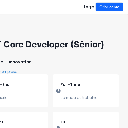
Login
Criar conta
 Core Developer (Sênior)
p IT Innovation
r empresa
-End
Full-Time
oria
Jornada de trabalho
or
CLT