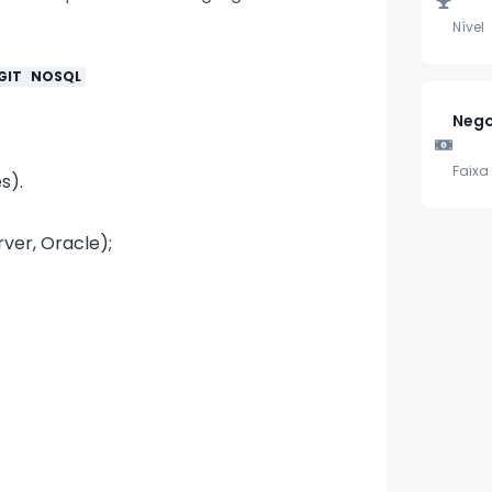
Nível
GIT
NOSQL
Nego
Faixa 
s).
ver, Oracle);