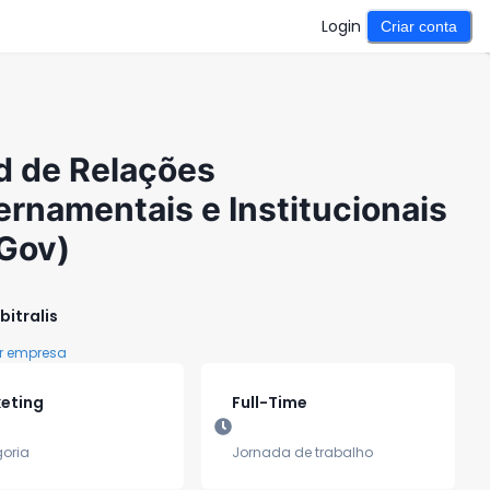
Login
Criar conta
d de Relações
rnamentais e Institucionais
Gov)
bitralis
r empresa
eting
Full-Time
oria
Jornada de trabalho