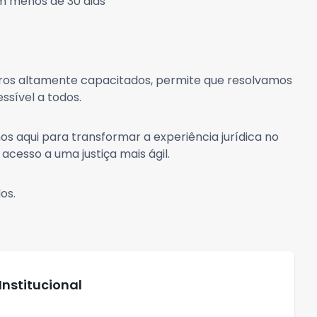
m menos de 30 dias
itros altamente capacitados, permite que resolvamos
essível a todos.
s aqui para transformar a experiência jurídica no
 acesso a uma justiça mais ágil.
os.
nstitucional