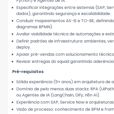
Python) e Agentes de IA.
Especificar integrações entre sistemas (SAP, Se
dados), garantindo segurança e escalabilidade.
Conduzir mapeamentos AS-IS e TO-BE, definindo
diagramas BPMN).
Avaliar viabilidade técnica de automações e est
Definir padrões de infraestrutura: ambientes, v
deploy.
Apoiar pré-vendas com solucionamento técnico e
Revisar entregas do squad garantindo aderência à
Pré-requisitos
Sólida experiência (5+ anos) em arquitetura de 
Domínio de pelo menos duas stacks: RPA (UiPat
ou Agentes de IA (LangChain, Dify, n8n AI).
Experiência com SAP, Service Now e arquiteturas
Visão de processo: conhecimento de BPM e f