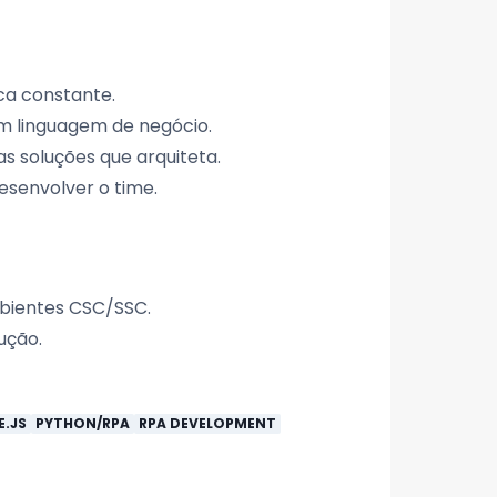
ca constante.
m linguagem de negócio.
as soluções que arquiteta.
senvolver o time.
mbientes CSC/SSC.
ução.
.JS
PYTHON/RPA
RPA DEVELOPMENT