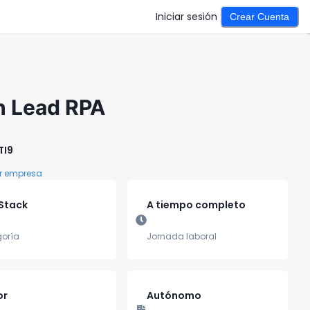
Iniciar sesión
Crear Cuenta
h Lead RPA
TI9
r empresa
-Stack
A tiempo completo
oría
Jornada laboral
or
Autónomo