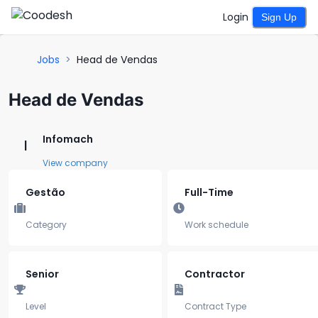
Login
Sign Up
Jobs
>
Head de Vendas
Head de Vendas
Infomach
I
View company
Gestão
Full-Time
Category
Work schedule
Senior
Contractor
Level
Contract Type