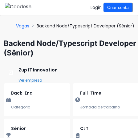
Login
Criar conta
Vagas
>
Backend Node/Typescript Developer (Sênior)
Backend Node/Typescript Developer
(Sênior)
Zup IT Innovation
ZI
Ver empresa
Back-End
Full-Time
Categoria
Jornada de trabalho
Sênior
CLT