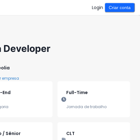
Login
Criar conta
a Developer
olia
r empresa
-End
Full-Time
oria
Jornada de trabalho
o / Sênior
CLT