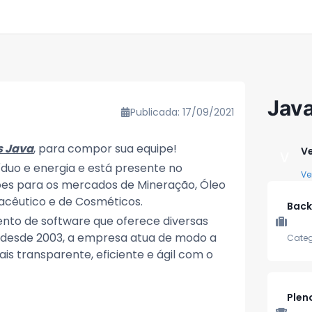
Jav
Publicada: 17/09/2021
s Java
, para compor sua equipe!
Ve
V
íduo e energia e está presente no
Ve
ções para os mercados de Mineração, Óleo
macêutico e de Cosméticos.
Back
nto de software que oferece diversas
o desde 2003, a empresa atua de modo a
Categ
 transparente, eficiente e ágil com o
Plen