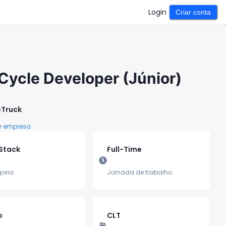
Login
Criar conta
 Cycle Developer (Júnior)
eTruck
r empresa
-Stack
Full-Time
oria
Jornada de trabalho
o
CLT