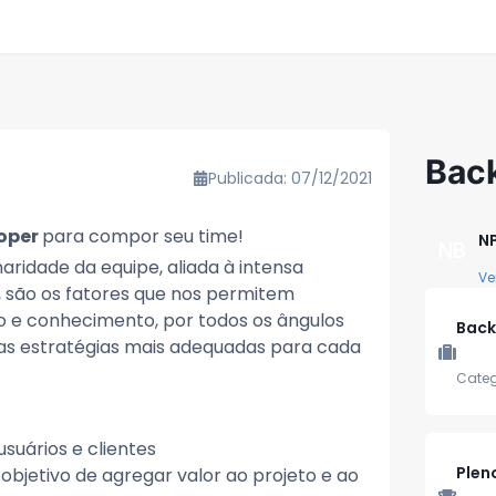
Bac
Publicada: 07/12/2021
oper
para compor seu time!
NP
NB
inaridade da equipe, aliada à intensa
Ve
, são os fatores que nos permitem
o e conhecimento, por todos os ângulos
Back
 as estratégias mais adequadas para cada
Categ
suários e clientes
Plen
bjetivo de agregar valor ao projeto e ao