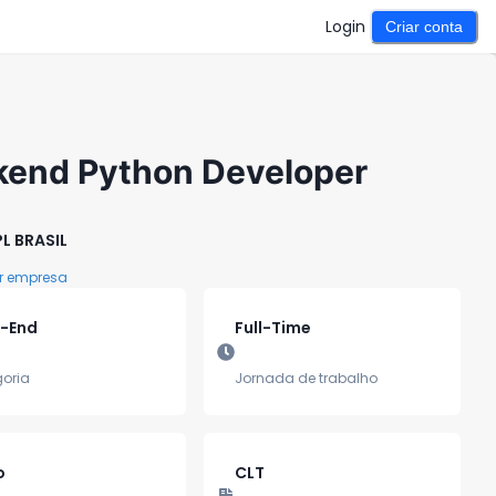
Login
Criar conta
kend Python Developer
L BRASIL
r empresa
-End
Full-Time
oria
Jornada de trabalho
o
CLT