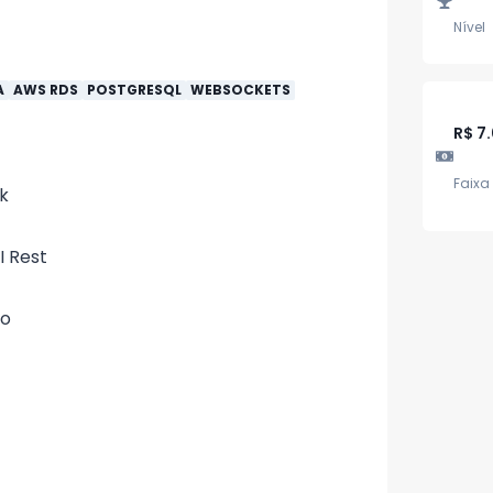
Nível
A
AWS RDS
POSTGRESQL
WEBSOCKETS
R$ 7
Faixa 
k
I Rest
ão