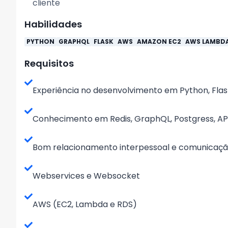
cliente
Habilidades
PYTHON
GRAPHQL
FLASK
AWS
AMAZON EC2
AWS LAMBD
Requisitos
Experiência no desenvolvimento em Python, Flas
Conhecimento em Redis, GraphQL, Postgress, AP
Bom relacionamento interpessoal e comunicaç
Webservices e Websocket
AWS (EC2, Lambda e RDS)