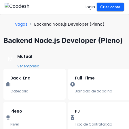
Login
Criar conta
Vagas
>
Backend Node.js Developer (Pleno)
Backend Node.js Developer (Pleno)
Mutual
M
Ver empresa
Back-End
Full-Time
Categoria
Jornada de trabalho
Pleno
PJ
Nível
Tipo de Contratação