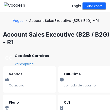
Login
Criar conta
Vagas
>
Account Sales Executive (B2B / B2G) - R1
Account Sales Executive (B2B / B2G)
- R1
Coodesh Carreiras
CC
Ver empresa
Vendas
Full-Time
Categoria
Jornada de trabalho
Pleno
CLT