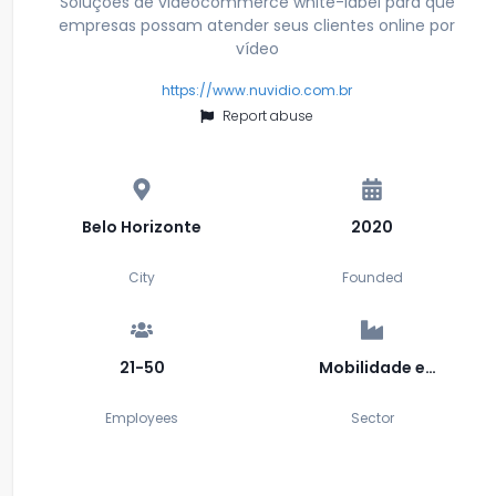
Soluções de videocommerce white-label para que
empresas possam atender seus clientes online por
vídeo
https://www.nuvidio.com.br
Report abuse
Belo Horizonte
2020
City
Founded
21-50
Mobilidade e
Conectividade
Employees
Sector