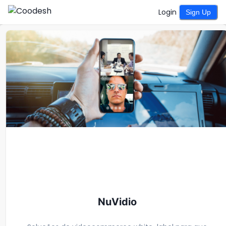
Login
Sign Up
N
NuVidio