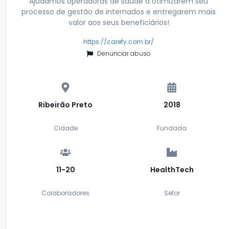
Ajudamos operadoras de saúde a otimizarem seu
processo de gestão de internados e entregarem mais
valor aos seus beneficiários!
https://carefy.com.br/
Denunciar abuso
Ribeirão Preto
2018
Cidade
Fundada
11-20
HealthTech
Colaboradores
Setor