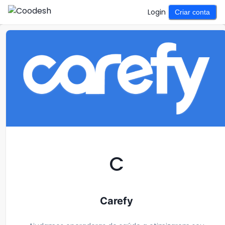
Login
Criar conta
C
Carefy